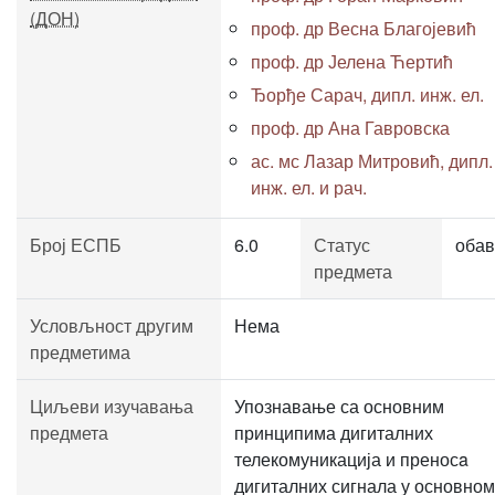
(ДОН)
проф. др Весна Благојевић
проф. др Јелена Ћертић
Ђорђе Сарач, дипл. инж. ел.
проф. др Ана Гавровска
ас. мс Лазар Митровић, дипл.
инж. ел. и рач.
Број ЕСПБ
6.0
Статус
обав
предмета
Условљност другим
Нема
предметима
Циљеви изучавања
Упознавање са основним
предмета
принципима дигиталних
телекомуникација и преносa
дигиталних сигнала у основном