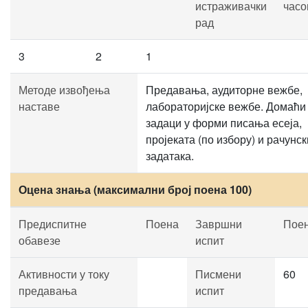
истраживачки
часо
рад
3
2
1
Методе извођења
Предавања, аудиторне вежбе,
наставе
лабораторијске вежбе. Домаћи
задаци у форми писања есеја,
пројеката (по избору) и рачунск
задатака.
Оцена знања (максимални број поена 100)
Предиспитне
Поена
Завршни
Пое
обавезе
испит
Активности у току
Писмени
60
предавања
испит