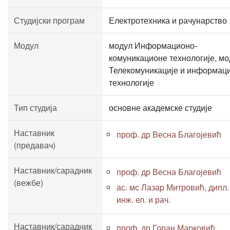
Студијски програм
Електротехника и рачунарство
Модул
модул Информационо-
комуникационе технологије, мо
Телекомуникације и информац
технологије
Тип студија
основне академске студије
Наставник
проф. др Весна Благојевић
(предавач)
Наставник/сарадник
проф. др Весна Благојевић
(вежбе)
ас. мс Лазар Митровић, дипл.
инж. ел. и рач.
Наставник/сарадник
проф. др Горан Марковић