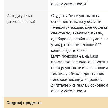
опсегу учестаности.
Исходи учења
Студенти ће се упознати са
(стечена знања)
основним темама у области
телекомуникација, које обухват
спектралну анализу сигнала,
одабирање, особине шума и њ
утицај, основне технике А/D
конверзијe, технике
мултиплексирања на бази
временске расподеле. Студент
пoстajу упoзнaти и сa oснoвним
тeмaмa у oблaсти дигитaлних
тeлeкoмуникaциja и преноса
дигиталних сигнала у oснoвнoм
oпсeгу учeстaнoсти.
Садржај предмета