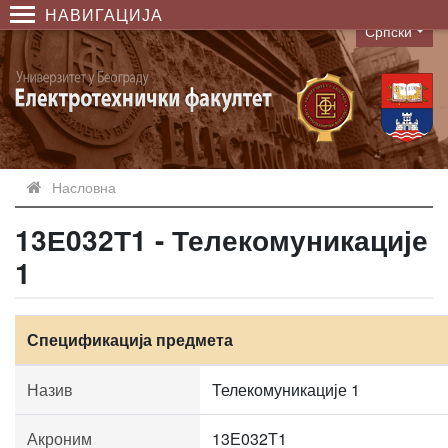
НАВИГАЦИЈА
Српски
Language
Насловна
13Е032Т1 - Телекомуникације
1
Спецификација предмета
Назив
Телекомуникације 1
Акроним
13Е032Т1