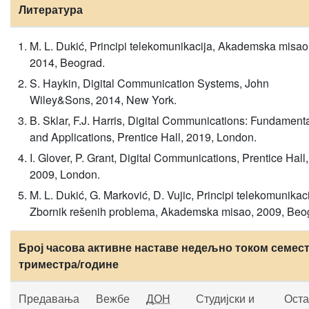
Литература
M. L. Dukić, Principi telekomunikacija, Akademska misao
2014, Beograd.
S. Haykin, Digital Communication Systems, John
Wiley&Sons, 2014, New York.
B. Sklar, F.J. Harris, Digital Communications: Fundament
and Applications, Prentice Hall, 2019, London.
I. Glover, P. Grant, Digital Communications, Prentice Hall,
2009, London.
M. L. Dukić, G. Marković, D. Vujic, Principi telekomunikac
Zbornik rešenih problema, Akademska misao, 2009, Beo
Број часова активне наставе недељно током семест
триместра/године
Предавања
Вежбе
ДОН
Студијски и
Оста