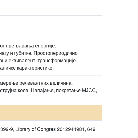
ог претварања енергије.
нагу и губитке. Простопериодично
зни еквивалент, трансформације.
аничке карактеристике.
и мерење релевантних величина.
струјна кола. Напајање, покретање МЈСС,
0399-9, Library of Congres 2012944981, 649