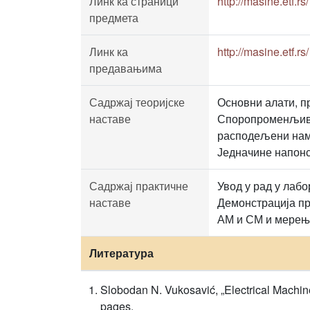
Линк ка страници
http://masine.etf.rs/
предмета
Линк ка
http://masine.etf.rs/
предавањима
Садржај теоријске
Основни алати, п
наставе
Споропроменљиво 
расподељени намо
Једначине напонс
Садржај практичне
Увод у рад у лаб
наставе
Демонстрација пр
АМ и СМ и мерење
Литература
Slobodan N. Vukosavić, „Electrical Machi
pages.