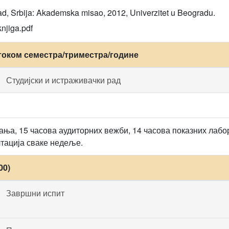
ad, Srbija: Akademska misao, 2012, Univerzitet u Beogradu.
knjiga.pdf
током семестра/триместра/године
Студијски и истраживачки рад
ања, 15 часова аудиторних вежби, 14 часова показних лабор
лтација сваке недеље.
00)
Завршни испит