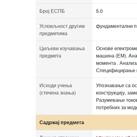
Број ЕСПБ
5.0
Условљност другим
фундаментални п
предметима
Циљеви изучавања
Основе електроме
предмета
машина (ЕМ). Aна
момента . Анализ
Специфицирање и
Исходи учења
Упознавање са ос
(стечена знања)
конструкцију, за
Разумевање токов
потребних за мо
Садржај предмета