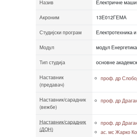
Назив
Електричне маши
Акроним
13Е012ГЕМА
Студијски програм
Електротехника и
Модул
модул Енергетика
Тип студија
основне академск
Наставник
проф. др Слобо
(предавач)
Наставник/сарадник
проф. др Драга
(вежбе)
Наставник/сарадник
проф. др Драга
(ДОН)
ас. мс Жарко Ко