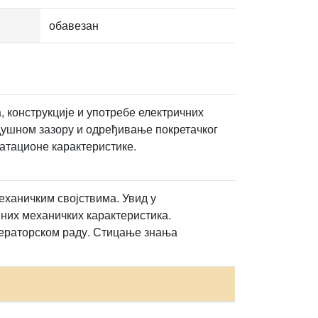
обавезан
 конструкције и употребе електричних
душном зазору и одређивање покретачког
атационе карактеристике.
ханичким својствима. Увид у
вних механичких карактеристика.
нераторском раду. Стицање знања