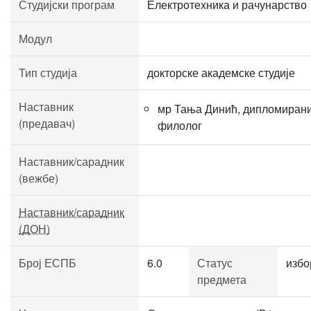
Студијски програм
Електротехника и рачунарство
Модул
Тип студија
докторске академске студије
Наставник
мр Тања Динић, дипломиран
(предавач)
филолог
Наставник/сарадник
(вежбе)
Наставник/сарадник
(ДОН)
Број ЕСПБ
6.0
Статус
избо
предмета