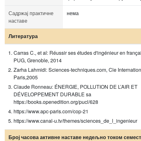
Садржај практичне
нема
наставе
Литература
Carras C., et al: Réussir ses études d'ingénieur en frança
PUG, Grenoble, 2014
Zarha Lahmidi: Sciences-techniques.com, Cle Internation
Paris,2005
Claude Ronneau: ÉNERGIE, POLLUTION DE L’AIR ET
DÉVELOPPEMENT DURABLE sa
https://books.openedition.org/pucl/628
https://www.apc-paris.com/cop-21
https://www.canal-u.tv/themes/sciences_de_l_ingenieur
Број часова активне наставе недељно током семест