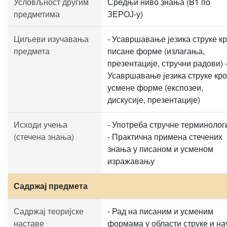
Условљност другим
Средњи ниво знања (B1 по
предметима
ЗЕРОЈ-у)
Циљеви изучавања
- Усавршавање језика струке к
предмета
писане форме (излагања,
презентације, стручни радови) 
Усавршавање језика струке кро
усмене форме (експозеи,
дискусије, презентације)
Исходи учења
- Употреба стручне терминолог
(стечена знања)
- Практична примена стечених
знања у писаном и усменом
изражавању
Садржај предмета
Садржај теоријске
- Рад на писаним и усменим
наставе
формама у области струке и на