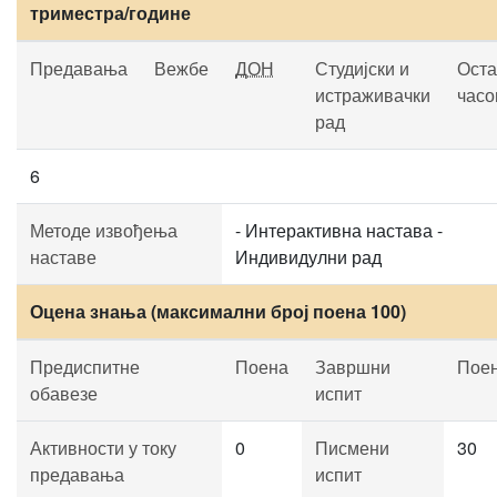
триместра/године
Предавања
Вежбе
ДОН
Студијски и
Оста
истраживачки
часо
рад
6
Методе извођења
- Интерактивна настава -
наставе
Индивидулни рад
Оцена знања (максимални број поена 100)
Предиспитне
Поена
Завршни
Пое
обавезе
испит
Активности у току
0
Писмени
30
предавања
испит