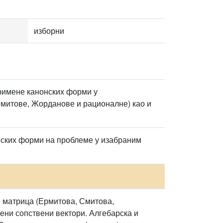
изборни
примене канонских форми у
 Смитове, Жорданове и рационалне) као и
нских форми на проблеме у изабраним
 матрица (Ермитова, Смитова,
ени сопствени вектори. Алгебарска и