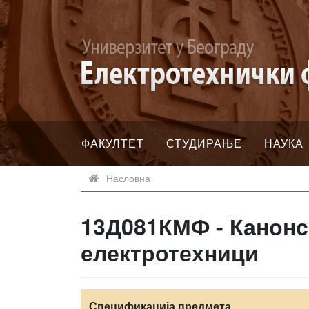
ФАКУЛТЕТ
СТУДИРАЊЕ
НАУКА
Насловна
13Д081КМФ - Канонс
електротехници
Спецификација предмета