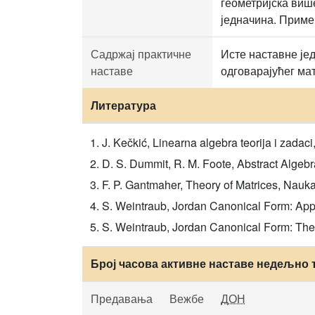
геометријска виш
једначина. Приме
Садржај практичне
Исте наставне јед
наставе
одговарајућег ма
Литература
J. Kečkić, Linearna algebra teorija i zadac
D. S. Dummit, R. M. Foote, Abstract Algebr
F. P. Gantmaher, Theory of Matrices, Nauk
S. Weintraub, Jordan Canonical Form: Appl
S. Weintraub, Jordan Canonical Form: The
Број часова активне наставе недељно 
Предавања
Вежбе
ДОН