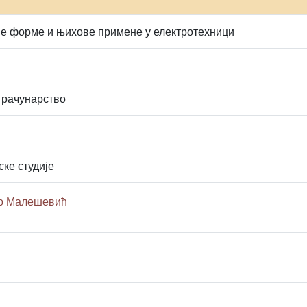
е форме и њихове примене у електротехници
 рачунарство
ске студије
ко Малешевић