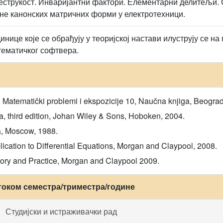
еструкост. Инваријантни фактори. Елементарни делитељи.
не канонских матричних форми у електротехници.
инице које се обрађују у теоријској настави илуструју се 
тематичког софтвера.
i, Matematički problemi i ekspozicije 10, Naučna knjiga, Beogra
a, third edition, Johan Wiley & Sons, Hoboken, 2004.
a, Moscow, 1988.
ication to Differential Equations, Morgan and Claypool, 2008.
ory and Practice, Morgan and Claypool 2009.
током семестра/триместра/године
Студијски и истраживачки рад