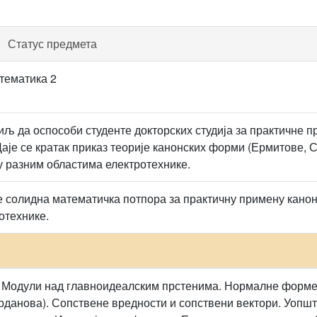
Статус предмета
тематика 2
иљ да оспособи студенте докторских студија за практичне 
Даје се кратак приказ теорије канонских форми (Ермитове,
 разним областима електротехнике.
е солидна математичка потпора за практичну примену кано
отехнике.
 Модули над главноидеалским прстенима. Нормалне форме
данова). Сопствене вредности и сопствени вектори. Уопшт