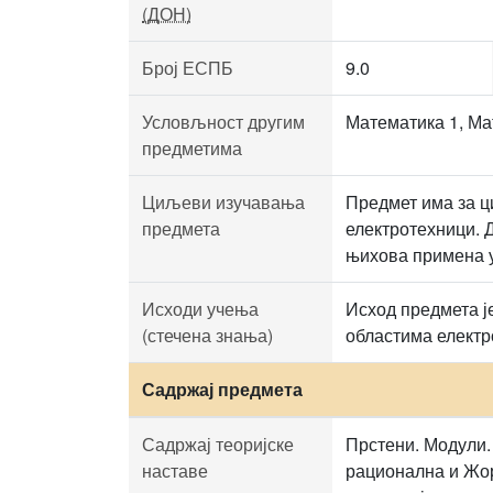
(ДОН)
Број ЕСПБ
9.0
Условљност другим
Математика 1, Ма
предметима
Циљеви изучавања
Предмет има за ц
предмета
електротехници. 
њихова примена у
Исходи учења
Исход предмета ј
(стечена знања)
областима електр
Садржај предмета
Садржај теоријске
Прстени. Модули.
наставе
рационална и Жор