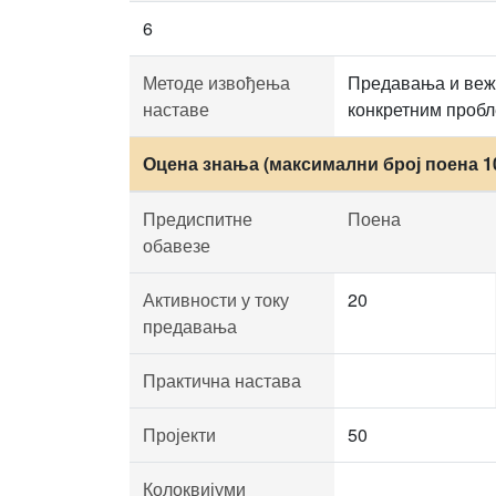
6
Методе извођења
Предавања и вежб
наставе
конкретним проб
Оцена знања (максимални број поена 1
Предиспитне
Поена
обавезе
Активности у току
20
предавања
Практична настава
Пројекти
50
Колоквијуми