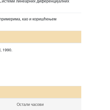
 Системи линеарних диференцијалних
на примерима, као и коришћењем
d, 1990.
Остали часови