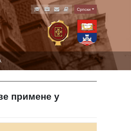
Српски
Language
А
ве примене у