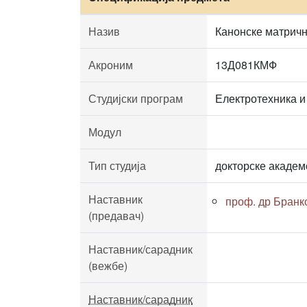
Назив
Канонске матричн
Акроним
13Д081КМФ
Студијски програм
Електротехника и
Модул
Тип студија
докторске академ
Наставник
проф. др Бран
(предавач)
Наставник/сарадник
(вежбе)
Наставник/сарадник