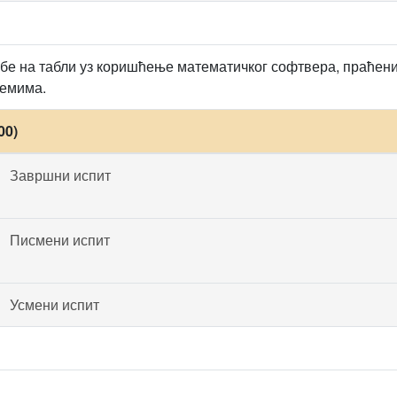
е на табли уз коришћење математичког софтвера, праћени
лемима.
00)
Завршни испит
Писмени испит
Усмени испит