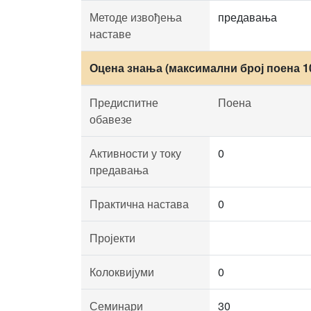
Методе извођења
предавања
наставе
Оцена знања (максимални број поена 1
Предиспитне
Поена
обавезе
Активности у току
0
предавања
Практична настава
0
Пројекти
Колоквијуми
0
Семинари
30