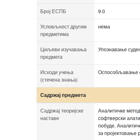
Број ЕСПБ
9.0
Условљност другим
нема
предметима
Циљеви изучавања
Упознавање суден
предмета
Исходи учења
Оспособљавање ст
(стечена знања)
Садржај предмета
Садржај теоријске
Аналитичке метод
наставе
софтверски алати
побуде. Аналитиче
за пројектовање 