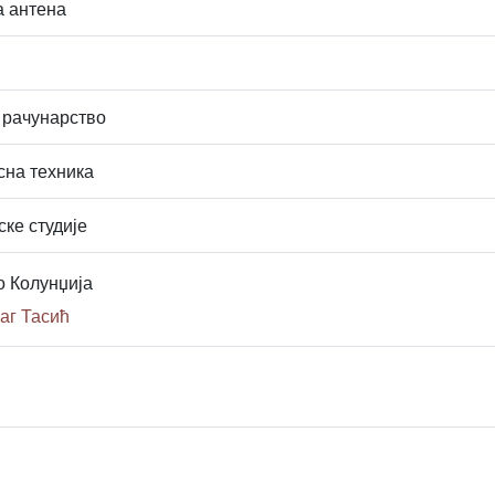
а антена
 рачунарство
сна техника
ске студије
о Колунџија
аг Тасић