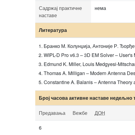
Садржај практичне
нема
наставе
Литература
Бранко М. Колунџија, Антоније Р. Ђорђеви
WIPL-D Pro v6.3 – 3D EM Solver – User's 
Edmund K. Miller, Louis Medgyesi-Mitsch
Thomas A. Milligan – Modern Antenna Desi
Constantine A. Balanis – Antenna Theory a
Број часова активне наставе недељно 
Предавања
Вежбе
ДОН
6