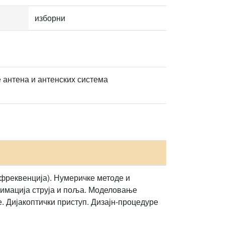
изборни
 антена и антенских система
 фреквенција). Нумеричке методе и
симација струја и поља. Моделовање
е. Дијакоптички приступ. Дизајн-процедуре