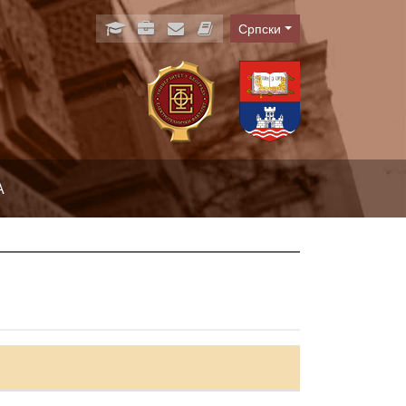
Српски
Language
А