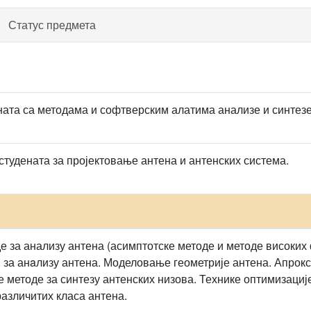
Статус предмета
ата са методама и софтверским алатима анализе и синтезе
удената за пројектовање антена и антенских система.
е за анализу антена (асимптотске методе и методе високих
 за анaлизу антена. Моделовање геометрије антена. Апрок
 методе за синтезу антенских низова. Технике оптимизациј
различитих класа антена.