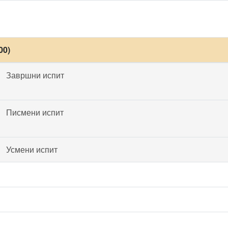
00)
Завршни испит
Писмени испит
Усмени испит