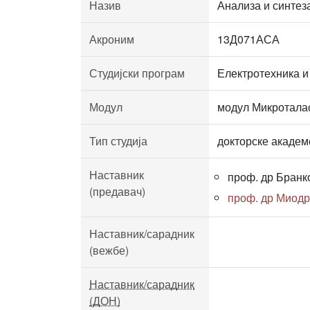
Назив
Анализа и синтез
Акроним
13Д071АСА
Студијски програм
Електротехника и
Модул
модул Микротала
Тип студија
докторске академ
Наставник
проф. др Бранк
(предавач)
проф. др Миодр
Наставник/сарадник
(вежбе)
Наставник/сарадник
(ДОН)