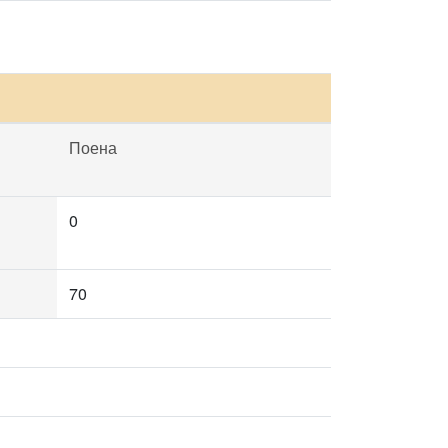
Поена
0
70