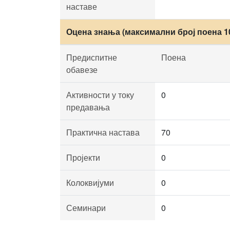
наставе
Оцена знања (максимални број поена 1
Предиспитне
Поена
обавезе
Активности у току
0
предавања
Практична настава
70
Пројекти
0
Колоквијуми
0
Семинари
0