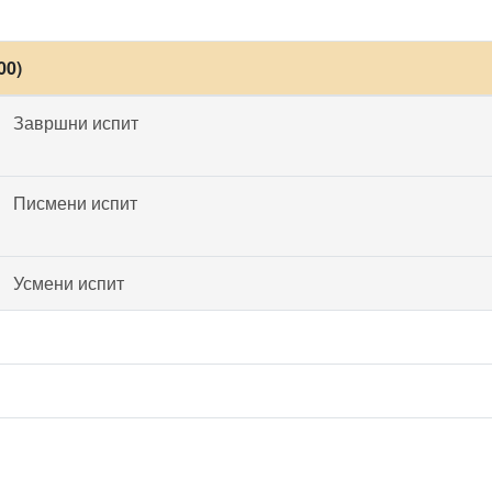
00)
Завршни испит
Писмени испит
Усмени испит