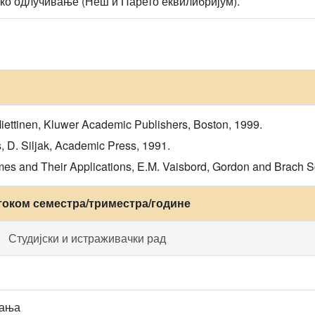
ко одлучивање (Неш и Парето еквилибријум).
Miettinen, Kluwer Academic Publishers, Boston, 1999.
 D. Siljak, Academic Press, 1991.
Games and Their Applications, E.M. Vaisbord, Gordon and Brach 
током семестра/триместра/године
Студијски и истраживачки рад
вања