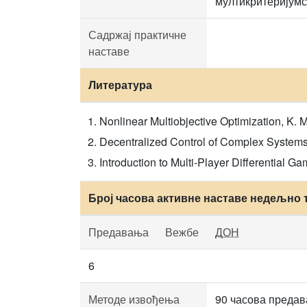
мултикритеријумс
Садржај практичне
наставе
Литература
Nonlinear Multiobjective Optimization, K. 
Decentralized Control of Complex Systems,
Introduction to Multi-Player Differential 
Број часова активне наставе недељно 
Предавања
Вежбе
ДОН
6
Методе извођења
90 часова преда