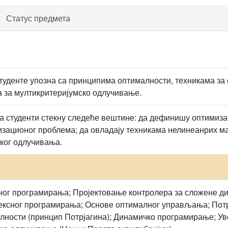
Статус предмета
студенте упозна са принципима оптималности, техникама за
 за мултикритеријумско одлучивање.
да студенти стекну следеће вештине: да дефинишу оптимиза
ационог проблема; да овладају техникама нелинеанрих ма
ког одлучивања.
ог програмирања; Пројектовање контролера за сложене ди
ексног програмирања; Основе оптималног управљања; Пот
ности (принцип Потрјагина); Динамичко програмирање; Уво