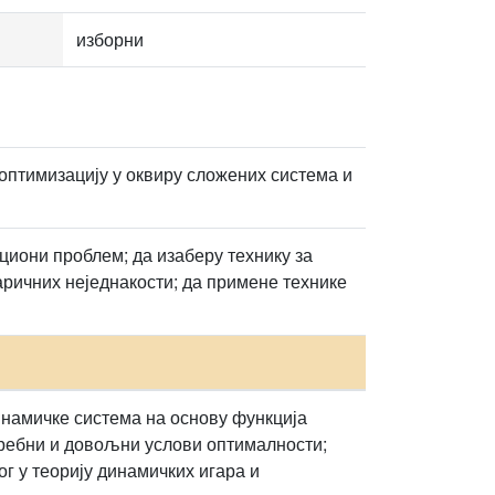
изборни
 оптимизацију у оквиру сложених система и
циони проблем; да изаберу технику за
ричних неједнакости; да примене технике
намичке система на основу функција
ребни и довољни услови оптималности;
г у теорију динамичких игара и