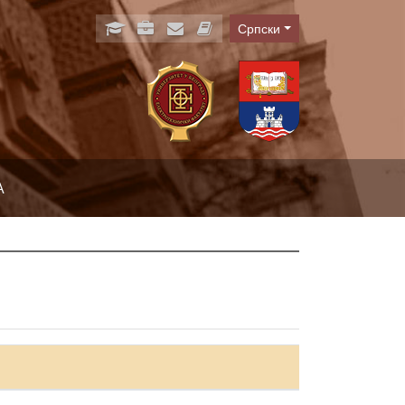
Српски
Language
А