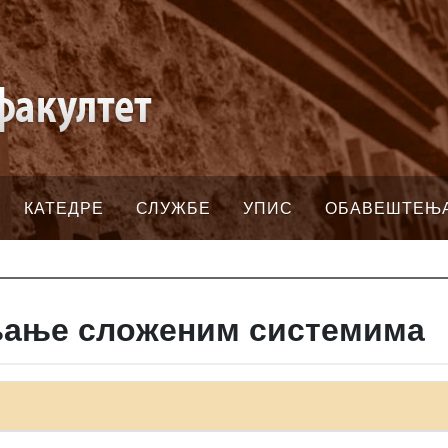
КАТЕДРЕ
СЛУЖБЕ
УПИС
ОБАВЕШТЕЊ
љање сложеним системима