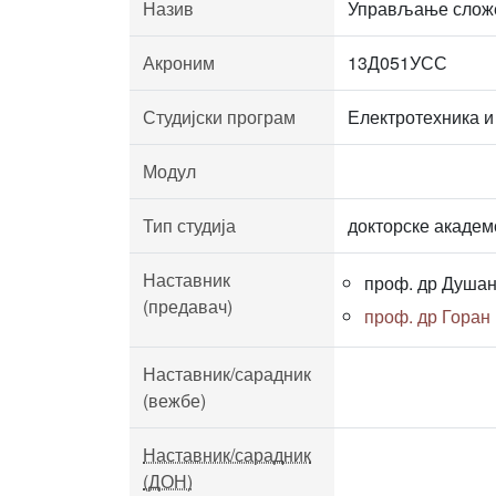
Назив
Управљање слож
Акроним
13Д051УСС
Студијски програм
Електротехника и
Модул
Тип студија
докторске академ
Наставник
проф. др Душа
(предавач)
проф. др Горан
Наставник/сарадник
(вежбе)
Наставник/сарадник
(ДОН)