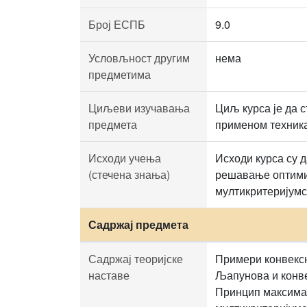
Број ЕСПБ
9.0
Условљност другим
нема
предметима
Циљеви изучавања
Циљ курса је да 
предмета
применом техника
Исходи учења
Исходи курса су 
(стечена знања)
решавање оптимиз
мултикритеријумс
Садржај предмета
Садржај теоријске
Примери конвексн
наставе
Љапунова и конв
Принцип максимал