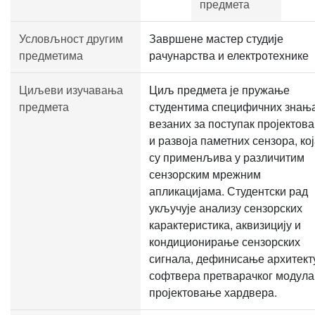
предмета
Условљност другим
Завршене мастер студије
предметима
рачунарства и електротехнике
Циљеви изучавања
Циљ предмета је пружање
предмета
студентима специфичних знања
везаних за поступак пројектов
и развоја паметних сензора, ко
су применљива у различитим
сензорским мрежним
апликацијама. Студентски рад
укључује анализу сензорских
карактеристика, аквизицију и
кондиционирање сензорских
сигнала, дефинисање архитект
софтвера претварачког модула
пројектовање хардверa.