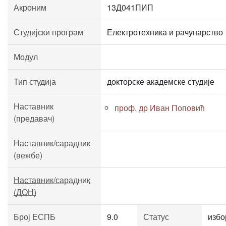
Акроним
13Д041ПИП
Студијски програм
Електротехника и рачунарство
Модул
Тип студија
докторске академске студије
Наставник
проф. др Иван Поповић
(предавач)
Наставник/сарадник
(вежбе)
Наставник/сарадник
(ДОН)
Број ЕСПБ
9.0
Статус
избо