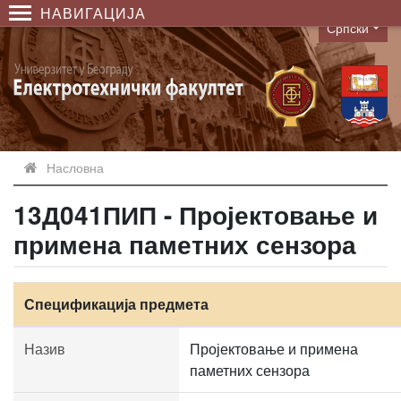
НАВИГАЦИЈА
Српски
Language
Насловна
13Д041ПИП - Пројектовање и
примена паметних сензора
Спецификација предмета
Назив
Пројектовање и примена
паметних сензора