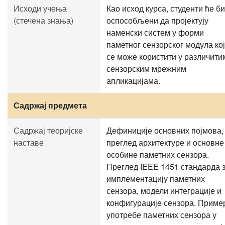
Исходи учења
Као исход курса, студенти ће б
(стечена знања)
оспособљени да пројектују
наменски систем у форми
паметног сензорског модула ко
се може користити у различити
сензорским мрежним
апликацијама.
Садржај предмета
Садржај теоријске
Дефиниције основних појмова,
наставе
преглед архитектуре и основне
особине паметних сензора.
Преглед IEEE 1451 стандарда 
имплементацију паметних
сензора, модели интеграције и
конфигурације сензора. Приме
употребе паметних сензора у