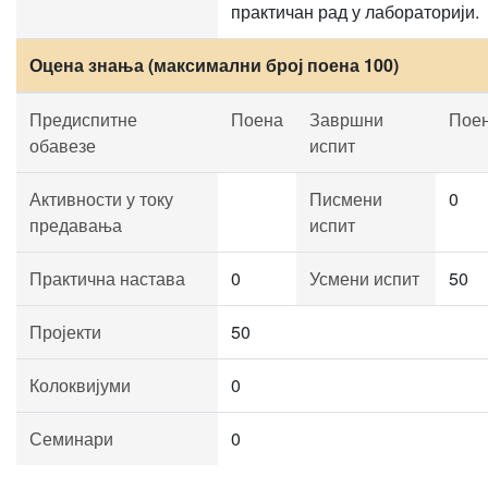
практичан рад у лабораторији.
Оцена знања (максимални број поена 100)
Предиспитне
Поена
Завршни
Пое
обавезе
испит
Активности у току
Писмени
0
предавања
испит
Практична настава
0
Усмени испит
50
Пројекти
50
Колоквијуми
0
Семинари
0