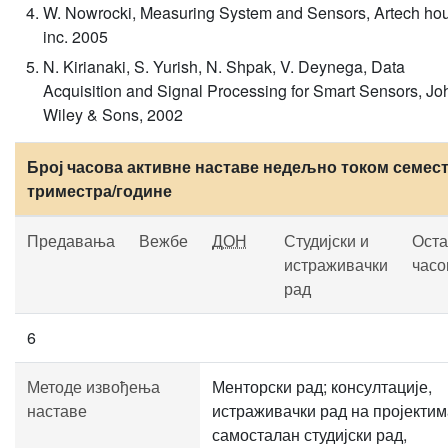
W. Nowrocki, Measuring System and Sensors, Artech ho
inc. 2005
N. Kirianaki, S. Yurish, N. Shpak, V. Deynega, Data
Acquisition and Signal Processing for Smart Sensors, Jo
Wiley & Sons, 2002
Број часова активне наставе недељно током семест
триместра/године
Предавања
Вежбе
ДОН
Студијски и
Оста
истраживачки
часо
рад
6
Методе извођења
Менторски рад; консултације,
наставе
истраживачки рад на пројектим
самосталан студијски рад,