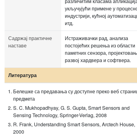
различитим класама апликациј
укључујући примене у процесно
индустрији, кућној аутоматизац
итд.
Садржај практичне
Истраживачки рад, анализа
наставе
постојећих решења из области
паметних сензора, пројектовањ
развој хардвера и софтвера.
Литература
Белешке са предавања су доступне преко веб страни
предмета
S. C. Mukhopadhyay, G. S. Gupta, Smart Sensors and
Sensing Technology, Springer-Verlag, 2008
R. Frank, Understanding Smart Sensors, Arctech House,
2000