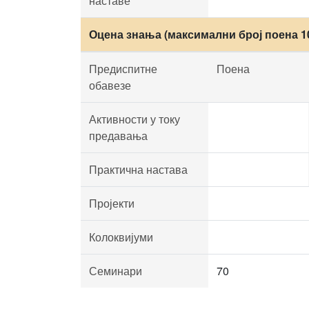
наставе
Оцена знања (максимални број поена 1
Предиспитне
Поена
обавезе
Активности у току
предавања
Практична настава
Пројекти
Колоквијуми
Семинари
70