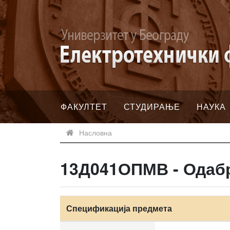
ФАКУЛТЕТ
СТУДИРАЊЕ
НАУКА
Насловна
13Д041ОПМВ - Одабр
Спецификација предмета