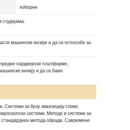
изборни
 студијама.
асти машинске визије и да се оспособе за
апредне хардверске платформе,
машинске визију и да се баве
. Системи за брзу аквизицију слике.
кроскопски системи. Методе и системи за
не стандардних метода обраде. Савремене