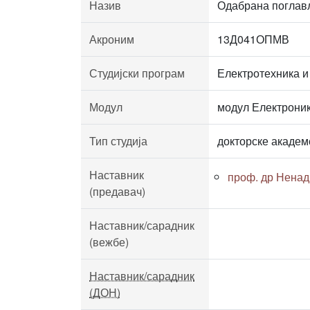
Назив
Одабрана поглав
Акроним
13Д041ОПМВ
Студијски програм
Електротехника и
Модул
модул Електрони
Тип студија
докторске академ
Наставник
проф. др Ненад
(предавач)
Наставник/сарадник
(вежбе)
Наставник/сарадник
(ДОН)