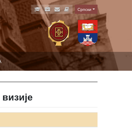
Српски
Language
А
 визије