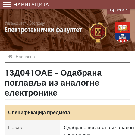
НАВИГАЦИЈА
Српски
Language
Насловна
13Д041ОАЕ - Одабрана
поглавља из аналогне
електронике
Спецификација предмета
Назив
Одабрана поглавља из аналог
електронике