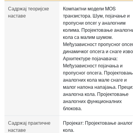
Садржај теоријске
Компактни модели MOS
наставе
транзистора. Шум, појачање и
пропусни опсег у аналогним
колима. Пројектовање аналогн
кола са малим шумом.
Међузависност пропусног опсег
динамичког опсега и снаге изво
Архитектуре појачавача:
Међузависност појачања и
пропусног опсега. Пројектовањ
аналогних кола мале снаге и
малог напона напајања. Преци
аналогна кола. Пројектовање
аналогних функционалних
блокова.
Садржај практичне
Пројекат: Пројектовање аналог
наставе
кола.