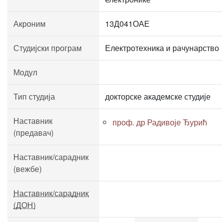
Акроним
13Д041ОАЕ
Студијски програм
Електротехника и рачунарство
Модул
Тип студија
докторске академске студије
Наставник
проф. др Радивоје Ђурић
(предавач)
Наставник/сарадник
(вежбе)
Наставник/сарадник
(ДОН)