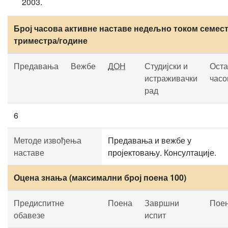
2003.
Број часова активне наставе недељно током семест
триместра/године
Предавања
Вежбе
ДОН
Студијски и
Оста
истраживачки
часо
рад
6
Методе извођења
Предавања и вежбе у
наставе
пројектовању. Консултације.
Оцена знања (максимални број поена 100)
Предиспитне
Поена
Завршни
Пое
обавезе
испит