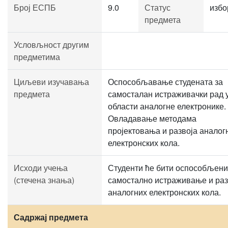
Број ЕСПБ
9.0
Статус
избо
предмета
Условљност другим
предметима
Циљеви изучавања
Оспособљавање студената за
предмета
самосталан истраживачки рад 
области аналогне електронике.
Овладавање методама
пројектовања и развоја аналог
електронских кола.
Исходи учења
Студенти ће бити оспособљени
(стечена знања)
самостално истраживање и раз
аналогних електронских кола.
Садржај предмета