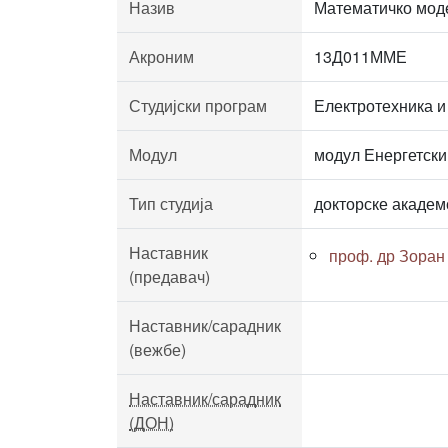
Назив
Математичко мод
Акроним
13Д011ММЕ
Студијски програм
Електротехника и
Модул
модул Енергетски
Тип студија
докторске академ
Наставник
проф. др Зоран
(предавач)
Наставник/сарадник
(вежбе)
Наставник/сарадник
(ДОН)