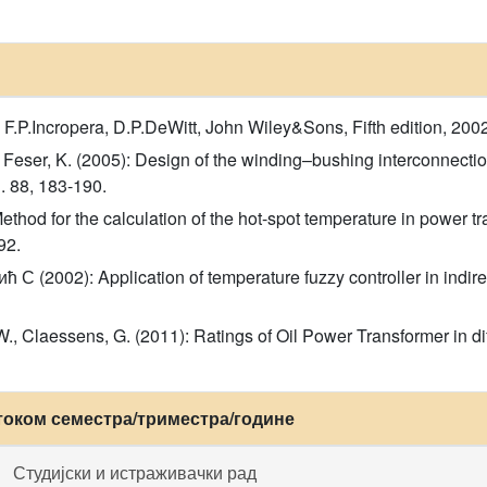
 F.P.Incropera, D.P.DeWitt, John Wiley&Sons, Fifth edition, 2002
, Feser, K. (2005): Design of the winding–bushing interconnectio
l. 88, 183-190.
ethod for the calculation of the hot-spot temperature in power 
92.
 (2002): Application of temperature fuzzy controller in indirec
W., Claessens, G. (2011): Ratings of Oil Power Transformer in d
током семестра/триместра/године
Студијски и истраживачки рад