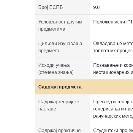
Број ЕСПБ
9.0
Условљност другим
Положен испит "Т
предметима
Циљеви изучавања
Овладавање мето
предмета
топлотних процес
Исходи учења
Познавање и кори
(стечена знања)
нестационарних и
Садржај предмета
Садржај теоријске
Преглед и теорјс
наставе
генерисања и пре
рачунарских мето
Садржај практичне
Студентски пројек