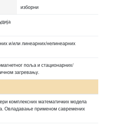
изборни
удија
них и/или линеарних/нелинеарних
магнетног поља и стационарних/
ричном загревању.
имери комплексних математичких модела
има. Овладавање применом савремених