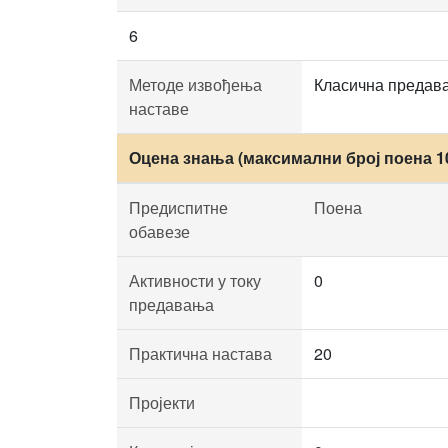
6
Методе извођења
Класична предава
наставе
Оцена знања (максимални број поена 1
Предиспитне
Поена
обавезе
Активности у току
0
предавања
Практична настава
20
Пројекти