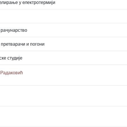
елирање у електротермији
 рачунарство
 претварачи и погони
ске студије
 Радаковић