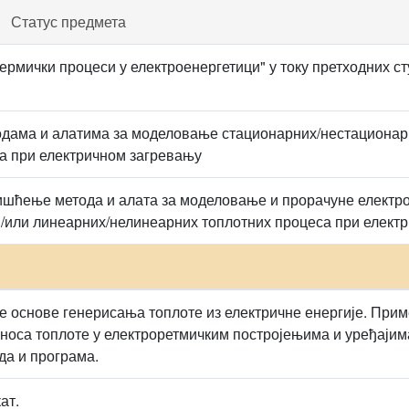
Статус предмета
ермички процеси у електроенергетици" у току претходних ст
дама и алатима за моделовање стационарних/нестационар
а при електричном загревању
шћење метода и алата за моделовање и прорачуне електро
/или линеарних/нелинеарних топлотних процеса при елект
ке основе генерисања топлоте из електричне енергије. Пр
носа топлоте у електроретмичким постројењима и уређај
да и програма.
ат.