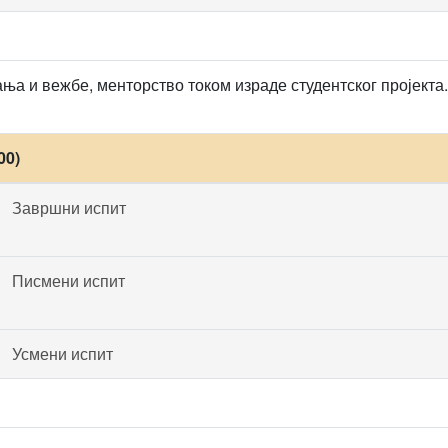
ња и вежбе, менторство током израде студентског пројекта.
00)
Завршни испит
Писмени испит
Усмени испит