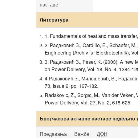
наставе
Литература
1. Fundamentals of heat and mass transfer,
2. Радаковић З., Cardillo, E., Schaefer, M.
Engineering (Archiv fur Elektrotechnik); Vo
3. Радаковић З., Feser, K. (2003): A new M
on Power Delivery, Vol. 18, No. 4, 1284-12
4.Радаковић З., Милошевић, В., Радаковић С
73, Issue 2, pp. 167-182.
Radakovic, Z., Sorgic, M., Van der Veken, 
Power Delivery, Vol. 27, No. 2, 618-625.
Број часова активне наставе недељно 
Предавања
Вежбе
ДОН