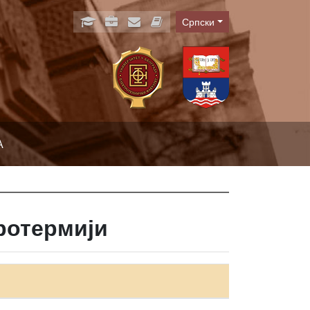
Српски
Language
А
ротермији