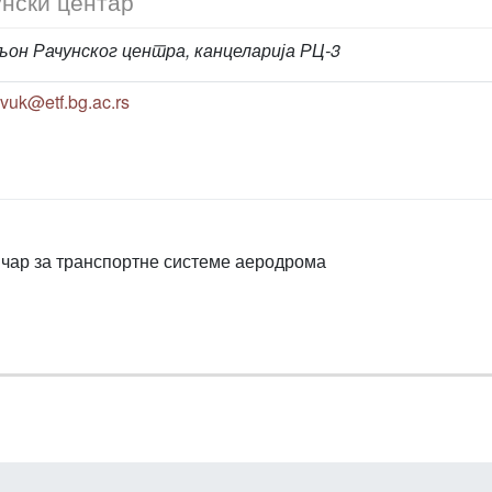
нски центар
он Рачунског центра, канцеларија РЦ-3
vuk@etf.bg.ac.rs
чар за транспортне системе аеродрома