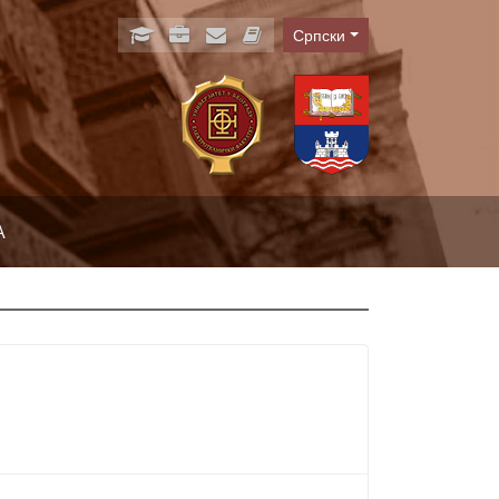
Српски
Language
А