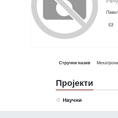
Рачу
Павиљ
Стручни назив
Мехатрони
Пројекти
Научни