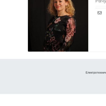
Рачу
Електротехничк