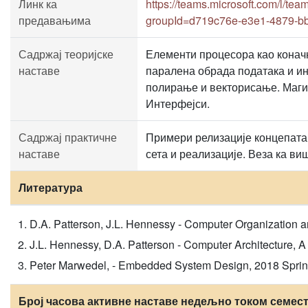
Линк ка
https://teams.microsoft.com/
предавањима
groupId=d719c76e-e3e1-4879-b
Садржај теоријске
Елементи процесора као коначн
наставе
паралена обрада података и ин
полирање и векторисање. Магис
Интерфејси.
Садржај практичне
Примери релизације концепата 
наставе
сета и реализације. Веза ка в
Литература
D.A. Patterson, J.L. Hennessy - Computer Organization a
J.L. Hennessy, D.A. Patterson - Computer Architecture, A 
Peter Marwedel, - Embedded System Design, 2018 Springe
Број часова активне наставе недељно током семес