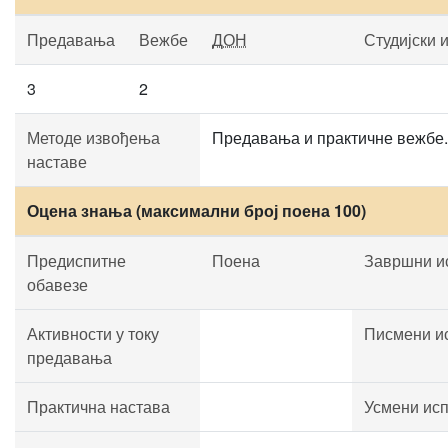
Предавања
Вежбе
ДОН
Студијски 
3
2
Методе извођења
Предавања и практичне вежбе.
наставе
Оцена знања (максимални број поена 100)
Предиспитне
Поена
Завршни и
обавезе
Активности у току
Писмени и
предавања
Практична настава
Усмени ис