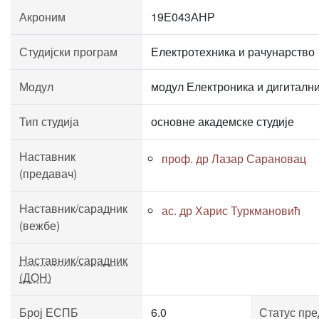
Акроним
19Е043АНР
Студијски програм
Електротехника и рачунарство
Модул
модул Електроника и дигиталн
Тип студија
основне академске студије
Наставник
проф. др Лазар Сарановац
(предавач)
Наставник/сарадник
ас. др Харис Туркмановић
(вежбе)
Наставник/сарадник
(ДОН)
Број ЕСПБ
6.0
Статус пре