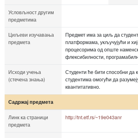
Условљност другим
предметима
Циљеви изучавања
Предмет има за циљ да студент
предмета
платформама, укључујући и хиј
процесорима од опште наменск
флексибилности, програмабилн
Исходи учења
Студенти ће бити способни да 
(стечена знања)
студентима омогући да разумеј
квантитативно.
Садржај предмета
Линк ка страници
http://tnt.etf.rs/~19e043anr
предмета