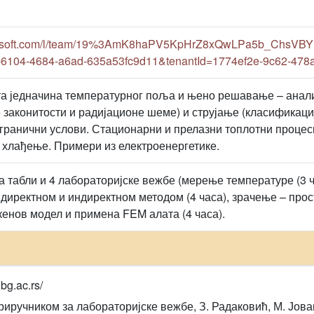
crosoft.com/l/team/19%3AmK8haPV5KpHrZ8xQwLPa5b_ChsVBYB
-6104-4684-a6ad-635a53fc9d11&tenantId=1774ef2e-9c62-478
 једначина температурног поља и њено решавање – анали
 законитости и радијационе шеме) и струјање (класификаци
 гранични услови. Стационарни и прелазни топлотни проц
а хлађење. Примери из електроенергетике.
а табли и 4 лабораторијске вежбе (мерење температуре (3 
 директном и индиректном методом (4 часа), зрачење – прос
енов модел и примена FEM алата (4 часа).
bg.ac.rs/
риручником за лабораторијске вежбе, З. Радаковић, М. Јова