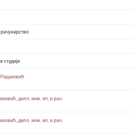
 рачунарство
е студије
 Радаковић
вковић, дипл. инж. ел. и рач.
вковић, дипл. инж. ел. и рач.