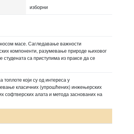
изборни
еносом масе. Сагледавање важности
тских компоненти, разумевање природе њиховог
 студената са приступима из праксе да се
 топлоте који су од интереса у
зумевање класичних (упрошћених) инжењерских
х софтверских алата и метода заснованих на