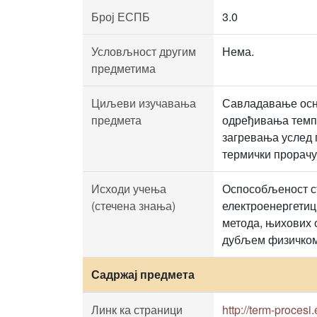
Број ЕСПБ
3.0
Условљност другим
Нема.
предметима
Циљеви изучавања
Савладавање осно
предмета
одређивања темпе
загревања услед 
термички прорачу
Исходи учења
Оспособљеност ст
(стечена знања)
електроенергетиц
метода, њихових 
дубљем физичком
Садржај предмета
Линк ка страници
http://term-procesi.