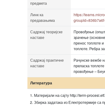
предмета
Линк ка
https://teams.mi
предавањима
groupId=836b7a6f
Садржај теоријске
Провођење (општа
наставе
зрачење (основне
пренос топлоте и
топлоте. Ребра з
Садржај практичне
Рачунске вежбе н
наставе
преласка топлоте
провођење – Беук
Литература
Материјали на сајту http://term-procesi.etf.
Збирка задатака из Електротермије са п