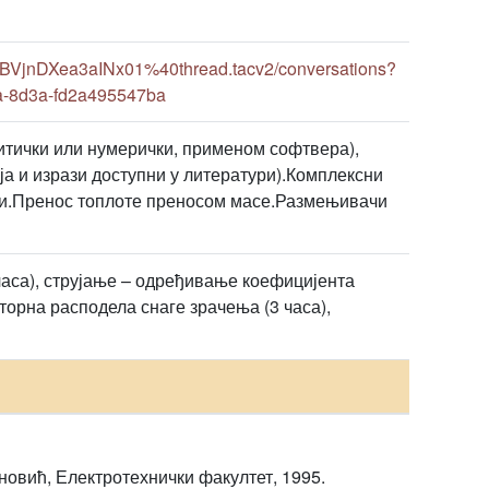
VjnDXea3aINx01%40thread.tacv2/conversations?
a-8d3a-fd2a495547ba
тички или нумерички, применом софтвера),
ја и изрази доступни у литератури).Комплексни
еси.Пренос топлоте преносом масе.Размењивачи
часа), струјање – одређивање коефицијента
торна расподела снаге зрачења (3 часа),
новић, Електротехнички факултет, 1995.