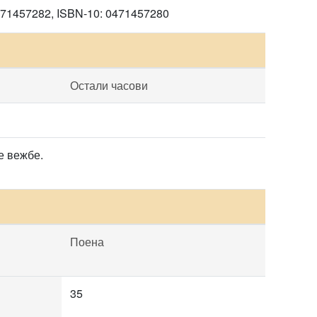
8-0471457282, ISBN-10: 0471457280
Остали часови
е вежбе.
Поена
35