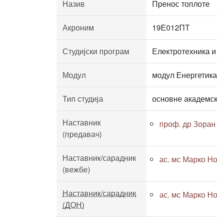
Назив
Пренос топлоте
Акроним
19Е012ПТ
Студијски програм
Електротехника и
Модул
модул Енергетика
Тип студија
основне академск
Наставник
проф. др Зоран
(предавач)
Наставник/сарадник
ас. мс Марко Но
(вежбе)
Наставник/сарадник
ас. мс Марко Но
(ДОН)