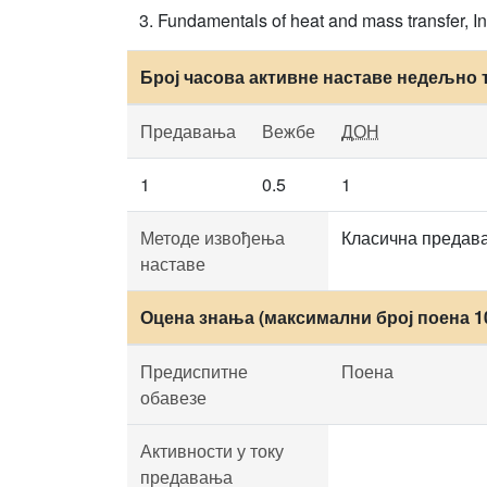
Fundamentals of heat and mass transfer, 
Број часова активне наставе недељно 
Предавања
Вежбе
ДОН
1
0.5
1
Методе извођења
Класична предава
наставе
Оцена знања (максимални број поена 1
Предиспитне
Поена
обавезе
Активности у току
предавања