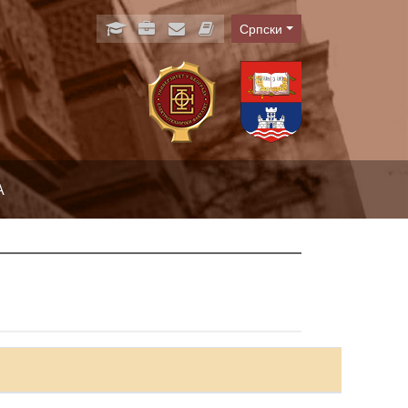
Српски
Language
А