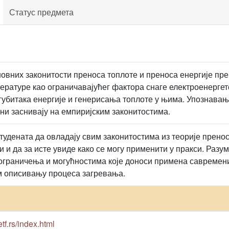
Статус предмета
вних законитости преноса топлоте и преноса енергије пр
ратуре као ограничавајућег фактора снаге електроенерге
губитака енергије и генерисања топлоте у њима. Упознавање
ни заснивају на емпиријским законитостима.
удената да овладају свим законитостима из теорије преноса
и и да за исте увиде како се могу применити у пракси. Ра
ограничења и могућностима које доноси примена савремени
 описивању процеса загревања.
etf.rs/index.html