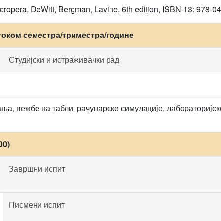
Incropera, DeWitt, Bergman, Lavine, 6th edition, ISBN-13: 97
током семестра/триместра/године
Студијски и истраживачки рад
ња, вежбе на табли, рачунарске симулације, лабораторијск
00)
Завршни испит
Писмени испит