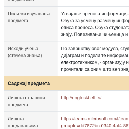
Циљеви изучавања
Усвајање преноса информација 
предмета
Обука за усмену размену инфо
описа процеса. Обука студенат
знају. Повезивање чињеница и 
Исходи учења
По завршетку овог модула, студ
(стечена знања)
дијаграм и подели те информац
електротехником, - организују
прочитали са оним што већ зна
Садржај предмета
Линк ка страници
http://engleski.etf.rs/
предмета
Линк ка
https://teams.microsoft.com/l/
предавањима
groupId=dd7872bc-0340-4af4-8