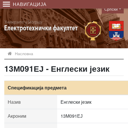
НАВИГАЦИЈА
Српски
Language
Насловна
13М091ЕЈ - Енглески језик
Спецификација предмета
Назив
Енглески језик
Акроним
13М091ЕЈ