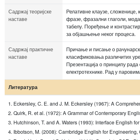
Садржај теоријске
Релативне клаузе, сложенице, 
наставе
фразе, фразални глаголи, мод
табелу. Поређење и контрастир
за објашњење неког процеса.
Садржај практичне
Причање и писање о рачунарск
наставе
класификовања различитих уре
Презентација о принципу рада о
електротехнике. Рад у паровим
Литература
Eckersley, C. E. and J. M. Eckersley (1967): A Compreh
Quirk, R. et al. (1972): A Grammar of Contemporary Eng
Hutchinson, T. and A. Waters (1993): Interface English 
Ibbotson, M. (2008): Cambridge English for Engineering