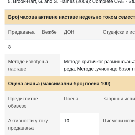
Brook-Hart, G. and S. Haines (2009): Complete CAE - St
Број часова активне наставе недељно током семес
Предавања
Вежбе
ДОН
Студијски и и
3
Методе извођења
Методе критичког размишљања,
наставе
реда. Методе „учионице брзог п
Оцена знања (максимални број поена 100)
Предиспитне
Поена
Завршни испи
обавезе
Активности у току
10
Писмени испи
предавања