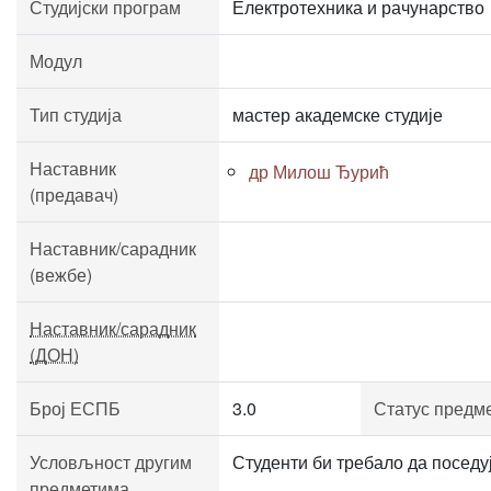
Студијски програм
Електротехника и рачунарство
Модул
Тип студија
мастер академске студије
Наставник
др Милош Ђурић
(предавач)
Наставник/сарадник
(вежбе)
Наставник/сарадник
(ДОН)
Број ЕСПБ
3.0
Статус предм
Условљност другим
Студенти би требало да поседу
предметима