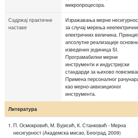
микропроцесора.
Садржај практичне
Изражавања мерне несигурнос
наставе
за случај мерења неелектрични
електричних величина. Принци
апсолутне реализације основни
изведених јединица SI.
Програмабилни мерни
инструменти и индустријски
стандарди за њихово повезива
Примена персоналног рачунар
као мерно-аквизиционог
инструмента.
Литература
П. Осмокровић, М. Вујисић, К. Станковић - Мерна
несигурност (Академска мисао, Београд, 2009)