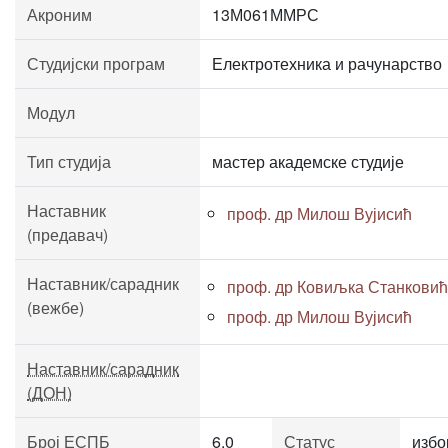
Акроним
13М061ММРС
Студијски програм
Електротехника и рачунарство
Модул
Тип студија
мастер академске студије
Наставник
проф. др Милош Вујисић
(предавач)
Наставник/сарадник
проф. др Ковиљка Станковић
(вежбе)
проф. др Милош Вујисић
Наставник/сарадник
(ДОН)
Број ЕСПБ
6.0
Статус
избо