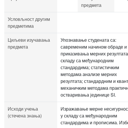
предмета
Условљност другим
предметима
Циљеви изучавања
Упознавање студената са:
предмета
савременим начином обраде и
приказивања мерних резултата
складу са међународним
стандардима; статистичким
методама анализе мерних
резултата; стандардним и кван
механичким методама практич
остваривања јединице SI.
Исходи учења
Изражавање мерне несигурнос
(стечена знања)
у складу са међународним
стандардима и прописима. Изб