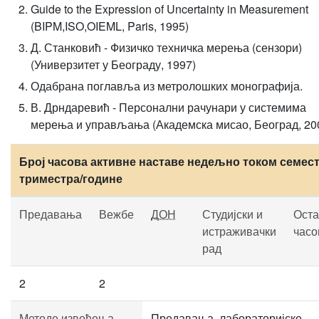
Guide to the Expression of Uncertainty in Measurement
(BIPM,ISO,OIEML, Paris, 1995)
Д. Станковић - Физичко техничка мерења (сензори)
(Универзитет у Београду, 1997)
Одабрана поглавља из метролошких монографија.
В. Дрндаревић - Персонални рачунари у системима
мерења и управљања (Академска мисао, Београд, 20
Број часова активне наставе недељно током семест
триместра/године
Предавања
Вежбе
ДОН
Студијски и
Оста
истраживачки
часо
рад
2
2
Методе извођења
Предавања, лабораторијске