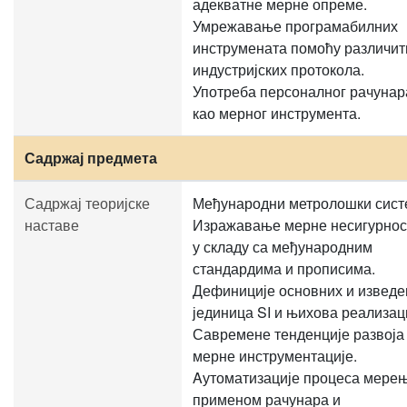
адекватне мерне опреме.
Умрежавање програмабилних
инструмената помоћу различит
индустријских протокола.
Употреба персоналног рачунар
као мерног инструмента.
Садржај предмета
Садржај теоријске
Међународни метролошки сист
наставе
Изражавање мерне несигурнос
у складу са међународним
стандардима и прописима.
Дефиниције основних и изведе
јединица SI и њихова реализац
Савремене тенденције развоја
мерне инструментације.
Aутоматизације процеса мере
применом рачунара и