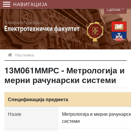
НАВИГАЦИЈА
Српски
Language
Насловна
13М061ММРС - Метрологија и
мерни рачунарски системи
Спецификација предмета
Назив
Метрологија и мерни рачунарс
системи