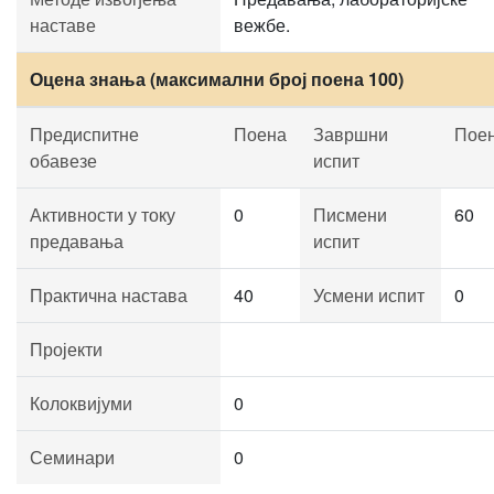
наставе
вежбе.
Оцена знања (максимални број поена 100)
Предиспитне
Поена
Завршни
Пое
обавезе
испит
Активности у току
0
Писмени
60
предавања
испит
Практична настава
40
Усмени испит
0
Пројекти
Колоквијуми
0
Семинари
0