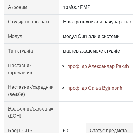
Акроним
13М051РМР
Студијски програм
Електротехника и рачунарство
Модул
модул Сигнали и системи
Тип студија
мастер академске студије
Наставник
проф. др Александар Ракић
(предавач)
Наставник/сарадник
проф. др Сања Вујновић
(вежбе)
Наставник/сарадник
(ДОН)
Број ЕСПБ
6.0
Статус предмета