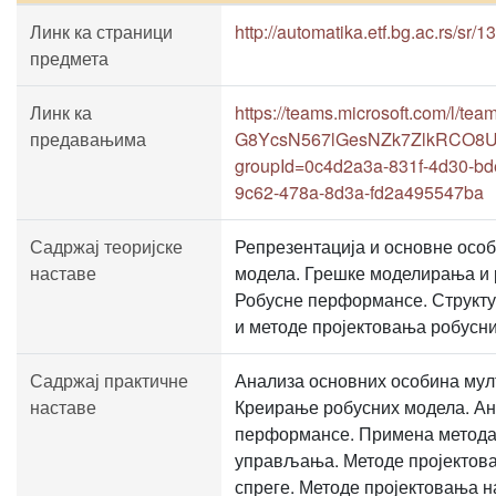
Линк ка страници
http://automatika.etf.bg.ac.rs/sr
предмета
Линк ка
https://teams.microsoft.com/l/
предавањима
G8YcsN567lGesNZk7ZlkRCO8UIs
groupId=0c4d2a3a-831f-4d30-bd
9c62-478a-8d3a-fd2a495547ba
Садржај теоријске
Репрезентација и основне осо
наставе
модела. Грешке моделирања и 
Робусне перформансе. Структу
и методе пројектовања робусн
Садржај практичне
Анализа основних особина мул
наставе
Креирање робусних модела. Ан
перформансе. Примена метода
управљања. Методе пројектова
спреге. Методе пројектовања 