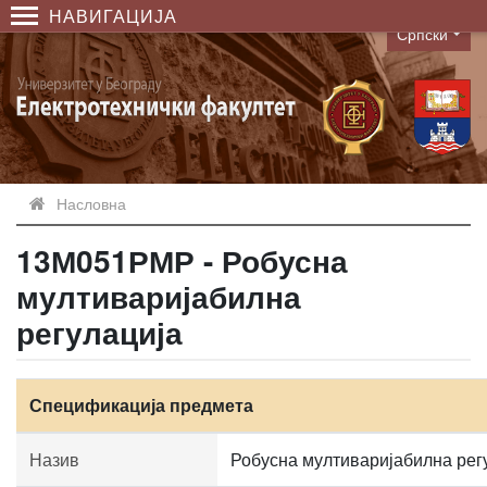
НАВИГАЦИЈА
Српски
Language
Насловна
13М051РМР - Робусна
мултиваријабилна
регулација
Спецификација предмета
Назив
Робусна мултиваријабилна рег