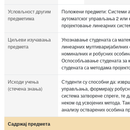
Условљност другим
Положени предмети: Системи 
предметима
аутоматског управљања 2 или 
пројектовање линеарних сист
Циљеви изучавања
Упознавање студената са мат
предмета
линеарних мултиваријабилних 
номиналних и робусних особина
Оспособљавање студената за 
студената са методама пројек
Исходи учења
Студенти су способни да: извр
(стечена знања)
управљања, формирају робусн
система затворене спреге, те 
неком од усвојених метода. Так
анализу остварених особина п
Садржај предмета