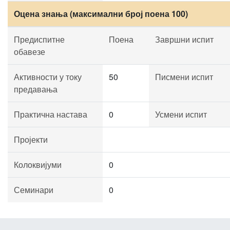
Оцена знања (максимални број поена 100)
Предиспитне
Поена
Завршни испит
обавезе
Активности у току
50
Писмени испит
предавања
Практична настава
0
Усмени испит
Пројекти
Колоквијуми
0
Семинари
0