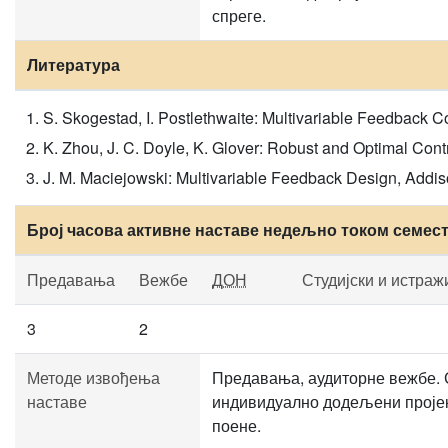
спреге.
Литература
S. Skogestad, I. Postlethwaite: Multivariable Feedback Co
K. Zhou, J. C. Doyle, K. Glover: Robust and Optimal Cont
J. M. Maciejowski: Multivariable Feedback Design, Addi
Број часова активне наставе недељно током семес
Предавања
Вежбе
ДОН
Студијски и истраж
3
2
Методе извођења
Предавања, аудиторне вежбе. 
наставе
индивидуално додељени пројект
поене.