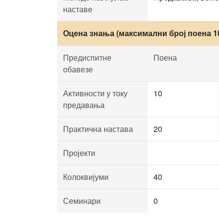
наставе
Оцена знања (максимални број поена 1
Предиспитне
Поена
обавезе
Активности у току
10
предавања
Практична настава
20
Пројекти
Колоквијуми
40
Семинари
0