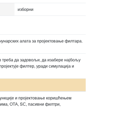
изборни
унарских алата за пројектовање филтара.
р треба да задовољи, да изабере најбољу
ројектује филтер, уради симулација и
функције и пројектовање коришћењем
има, ОТА, SС, пасивни филтри,