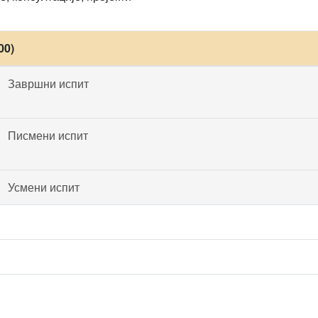
00)
Завршни испит
Писмени испит
Усмени испит