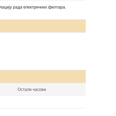
лацију рада електричних филтара.
Остали часови