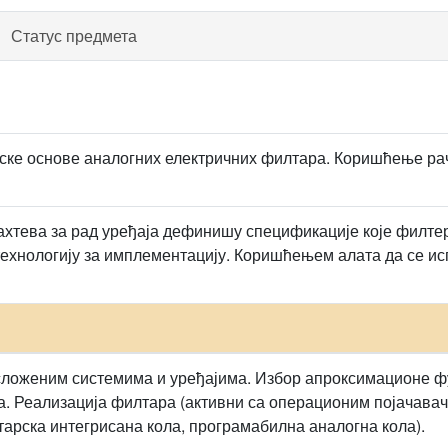
Статус предмета
ске основе аналогних електричних филтара. Коришћење рач
захтева за рад уређаја дефинишу спецификације које филте
технологију за имплементацију. Коришћењем алата да се исп
сложеним системима и уређајима. Избор апроксимационе 
а. Реализација филтара (активни са операционим појачавач
арска интегрисана кола, програмабилна аналогна кола).