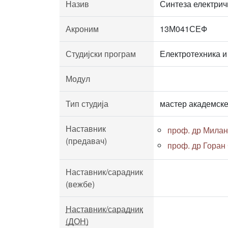
Назив
Синтеза електри
Акроним
13М041СЕФ
Студијски програм
Електротехника и
Модул
Тип студија
мастер академске
Наставник
проф. др Мила
(предавач)
проф. др Горан
Наставник/сарадник
(вежбе)
Наставник/сарадник
(ДОН)