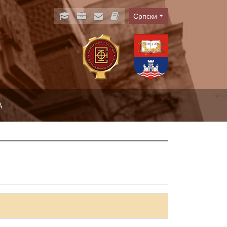
Српски
Language
А