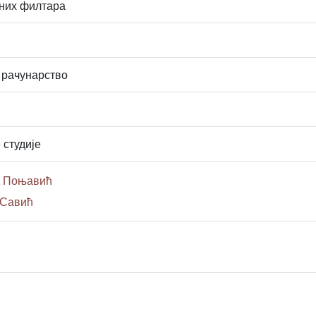
чних филтара
 рачунарство
 студије
н Поњавић
 Савић