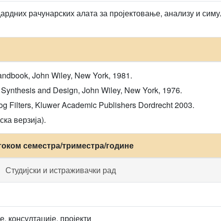
рдних рачунарских алата за пројектовање, анализу и симу
 handbook, John Wiley, New York, 1981.
k Synthesis and Design, John Wiley, New York, 1976.
og Filters, Kluwer Academic Publishers Dordrecht 2003.
ска верзија).
током семестра/триместра/године
Студијски и истраживачки рад
, консултације, пројекти