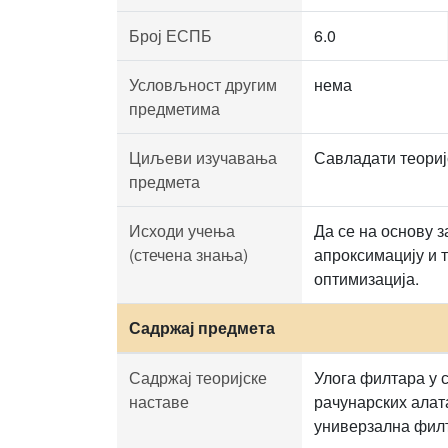
Број ЕСПБ
6.0
Условљност другим
нема
предметима
Циљеви изучавања
Савладати теориј
предмета
Исходи учења
Да се на основу 
(стечена знања)
апроксимацију и 
оптимизација.
Садржај предмета
Садржај теоријске
Улога филтара у 
наставе
рачунарских алат
универзална филт