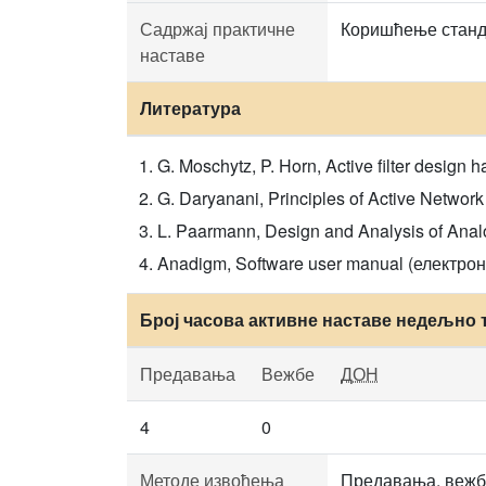
Садржај практичне
Коришћење станда
наставе
Литература
G. Moschytz, P. Horn, Active filter design
G. Daryanani, Principles of Active Networ
L. Paarmann, Design and Analysis of Anal
Anadigm, Software user manual (електрон
Број часова активне наставе недељно 
Предавања
Вежбе
ДОН
4
0
Методе извођења
Предавања, вежбе