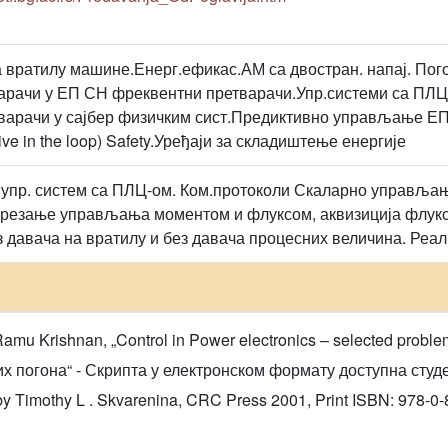
а вратилу машине.Енерг.ефикас.АМ са двостран. напај. Пог
арачи у ЕП СН фреквентни претварачи.Упр.системи са ПЛЦ
тварачи у сајбер физичким сист.Предиктивно управљање ЕП
ive in the loop) Safety.Уређаји за складиштење енергије
 упр. систем са ПЛЦ-ом. Ком.протоколи Скаларно управља
резање управљања моментом и флуксом, аквизиција флукса
ез давача на вратилу и без давача процесних величина. Реа
amu Krishnan, „Control in Power electronics – selected probl
погона“ - Скрипта у електронском формату доступна студент
by Timothy L . Skvarenina, CRC Press 2001, Print ISBN: 978-