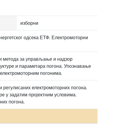
изборни
нергетског одсека ЕТФ. Електромоторни
 и метода за управљање и надзор
руктуре и параметара погона. Упознавање
 електромоторним погонима.
и регулисаних електромоторних погона.
ре у задатим пројектним условима.
их погона.