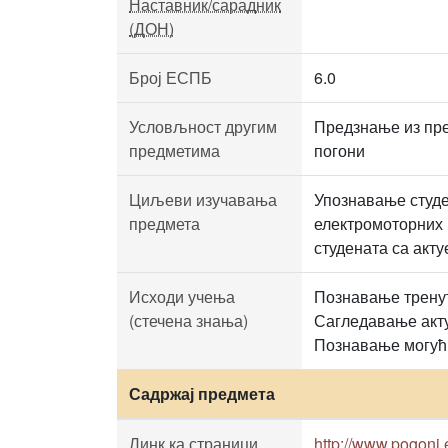
Наставник/сарадник
(ДОН)
Број ЕСПБ
6.0
Условљност другим
Предзнање из пре
предметима
погони
Циљеви изучавања
Упознавање студе
предмета
електромоторних 
студената са акт
Исходи учења
Познавање тренут
(стечена знања)
Сагледавање акту
Познавање могућ
Садржај предмета
Линк ка страници
http://www.pogoni.