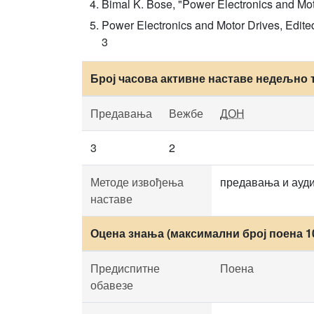
Bimal K. Bose, "Power Electronics and Mot
Power Electronics and Motor Drives, Edite
3
Број часова активне наставе недељно 
Предавања
Вежбе
ДОН
3
2
Методе извођења
предавања и ауд
наставе
Оцена знања (максимални број поена 1
Предиспитне
Поена
обавезе