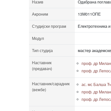
Назив
Одабрана поглав
Акроним
13М011ОПЕ
Студијски програм
Електротехника и
Модул
Тип студија
мастер академске
Наставник
проф. др Милан
(предавач)
проф. др Лепос
Наставник/сарадник
ас. мс Балша Ће
(вежбе)
проф. др Милан
проф. др Лепос