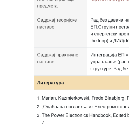
предмета
Садржај теоријске
Рад без давача н
наставе
ЕП.Струјни претв
и енергетски пре
the loop) и ДИЛ(dr
Садржај практичне
Интеграција ЕП у
наставе
управљање (расп
структуре. Рад б
Литература
Marian. Kazmierkowski, Frede Blaabjerg, R
„Одабрана поглавља из Електромоторних 
The Power Electronics Handbook, Edited 
7