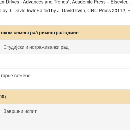
or Drives - Advances and Trends", Academic Press – Elsevier,
d by J. David IrwinEdited by J. David Irwin, CRC Press 20112, 
током семестра/триместра/године
Студијски и истраживачки рад
иторне вежебе
00)
Завршни испит