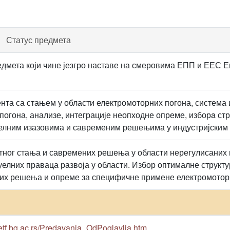
Статус предмета
дмета који чине језгро наставе на смеровима ЕПП и ЕЕС Е
нта са стањем у области електромоторних погона, система
погона, анализе, интеграције неопходне опреме, изборa ст
уелним изазовима и савременим решењима у индустријским
ног стања и савремених решења у области нерегулисаних 
елних праваца развоја у области. Избор оптималне структу
их решења и опреме за специфичне примене електромоторн
etf.bg.ac.rs/Predavanja_OdPoglavlja.htm