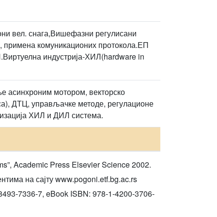
они вел. снага,Вишефазни регулисани
, примена комуникационих протокола.ЕП
.Виртуелна индустрија-ХИЛ(hardware in
ње асинхроним мотором, векторско
), ДТЦ, управљачке методе, регулационе
лизација ХИЛ и ДИЛ система.
ems”, Academic Press Elsevier Science 2002.
има на сајту www.pogoni.etf.bg.ac.rs
0-8493-7336-7, eBook ISBN: 978-1-4200-3706-