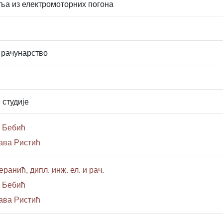
ља из електромоторних погона
 рачунарство
 студије
 Бебић
ава Ристић
ранић, дипл. инж. ел. и рач.
 Бебић
ава Ристић