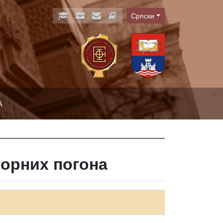
Српски
Language
А
орних погона