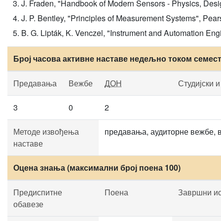
J. Fraden, "Handbook of Modern Sensors - Physics, Desig
J. P. Bentley, "Principles of Measurement Systems", Pea
B. G. Lipták, K. Venczel, "Instrument and Automation E
Број часова активне наставе недељно током семес
Предавања
Вежбе
ДОН
Студијски 
3
0
2
Методе извођења
предавања, аудиторне вежбе, 
наставе
Оцена знања (максимални број поена 100)
Предиспитне
Поена
Завршни и
обавезе