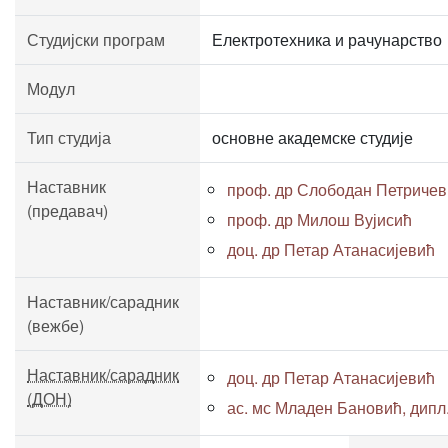
Студијски програм
Електротехника и рачунарство
Модул
Тип студија
основне академске студије
Наставник
проф. др Слободан Петричев
(предавач)
проф. др Милош Вујисић
доц. др Петар Атанасијевић
Наставник/сарадник
(вежбе)
Наставник/сарадник
доц. др Петар Атанасијевић
(ДОН)
ас. мс Младен Бановић, дипл. 