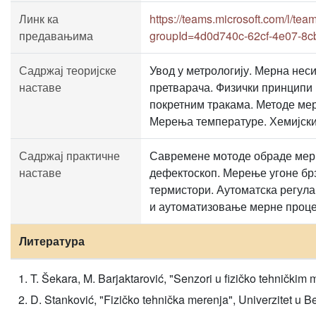
Линк ка
https://teams.microsoft.com/l
предавањима
groupId=4d0d740c-62cf-4e07-8c
Садржај теоријске
Увод у метрологију. Мерна нес
наставе
претварача. Физички принципи 
покретним тракама. Методе мер
Мерења температуре. Хемијски 
Садржај практичне
Савремене мотоде обраде мерн
наставе
дефектоскоп. Мерење угоне бр
термистори. Аутоматска регул
и аутоматизовање мерне проц
Литература
T. Šekara, M. Barjaktarović, "Senzori u fizičko tehnički
D. Stanković, "Fizičko tehnička merenja", Univerzitet u 