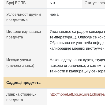
Број ЕСПБ
6.0
Статус пре
Условљност другим
нема
предметима
Циљеви изучавања
Упознавање са радом сензора н
предмета
температура,..). Описује се ко
Објашњава се употреба поједин
калибрације мерних инструмен
Исходи учења
Након одслушаног курса, студе
(стечена знања)
њихова ограничења, а самим ти
тачности и калибрацију сензор
Садржај предмета
Линк ка страници
http://nobel.etf.bg.ac.rs/studiranje
предмета