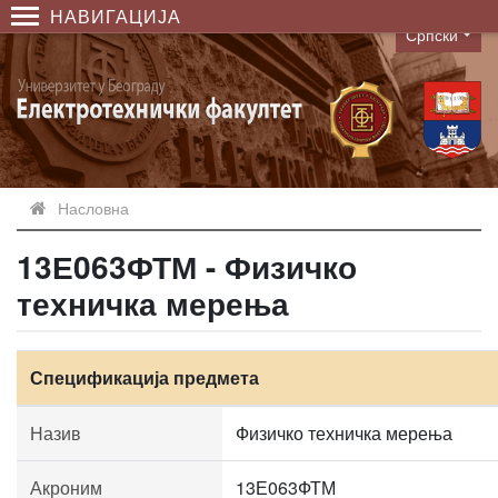
НАВИГАЦИЈА
Српски
Language
Насловна
13Е063ФТМ - Физичко
техничка мерења
Спецификација предмета
Назив
Физичко техничка мерења
Акроним
13Е063ФТМ