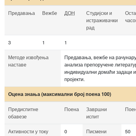
Предавања
Вежбе
ДОН
Студијски и
Оста
истраживачки
часо
рад
3
1
1
Методе извођења
Предавања, вежбе на рачунару
наставе
анализа препоручене литерату
индивидуални домаћи задаци и
пројекти.
Оцена знања (максимални број поена 100)
Предиспитне
Поена
Завршни
Пое
обавезе
испит
Активности у току
0
Писмени
50