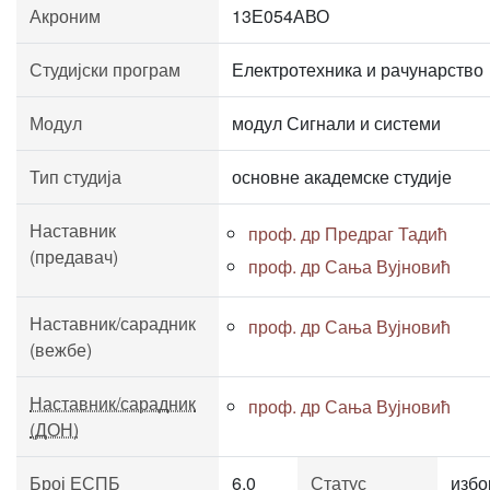
Акроним
13Е054АВО
Студијски програм
Електротехника и рачунарство
Модул
модул Сигнали и системи
Тип студија
основне академске студије
Наставник
проф. др Предраг Тадић
(предавач)
проф. др Сања Вујновић
Наставник/сарадник
проф. др Сања Вујновић
(вежбе)
Наставник/сарадник
проф. др Сања Вујновић
(ДОН)
Број ЕСПБ
6.0
Статус
избо