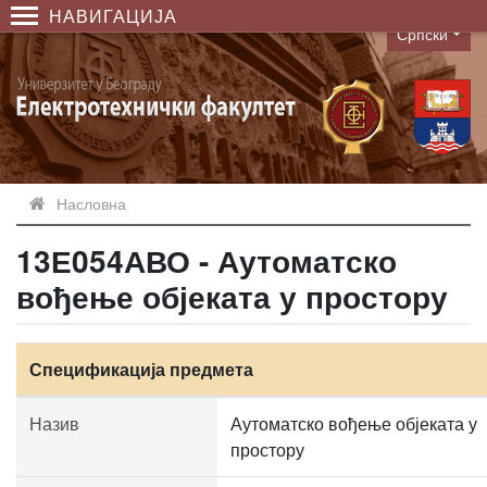
НАВИГАЦИЈА
Српски
Language
Насловна
13Е054АВО - Аутоматско
вођење објеката у простору
Спецификација предмета
Назив
Аутоматско вођење објеката у
простору