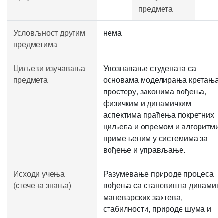
предмета
Условљност другим
нема
предметима
Циљеви изучавања
Упознавање студената са
предмета
основама моделирања кретања
простору, законима вођења,
физичким и динамичким
аспектима праћења покретних
циљева и опремом и алгоритм
примењеним у системима за
вођење и управљање.
Исходи учења
Разумевање природе процеса
(стечена знања)
вођења са становишта динамик
маневарских захтева,
стабилности, природе шума и