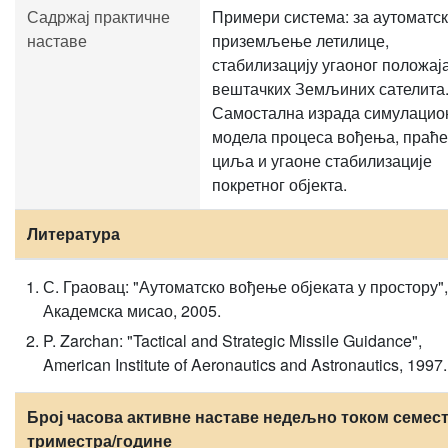
Садржај практичне
Примери система: за аутоматс
наставе
приземљење летилице,
стабилизацију угаоног положај
вештачких Земљиних сателита
Самостална израда симулацио
модела процеса вођења, праћ
циља и угаоне стабилизације
покретног објекта.
Литература
С. Граовац: "Аутоматско вођење објеката у простору",
Академска мисао, 2005.
P. Zarchan: "Tactical and Strategic Missile Guidance",
American Institute of Aeronautics and Astronautics, 1997.
Број часова активне наставе недељно током семест
триместра/године