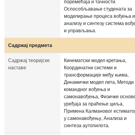
поремећаја и тачности.
Оспособљавање студената за
моделирање процеса вођења и
анализу и синтезу система во
и управљања.
Садржај предмета
Садржај теоријске
Кинематски модел кретања,
наставе
Координатни системи и
трансформације међу њима,
Динамички модел лета, Методи
командног вођења и
самонавођења, Физичке основ
уређаја за праћење циља,
Примена Калмановог естимато
у самонавођењу, Анализа и
синтеза аутопилота.