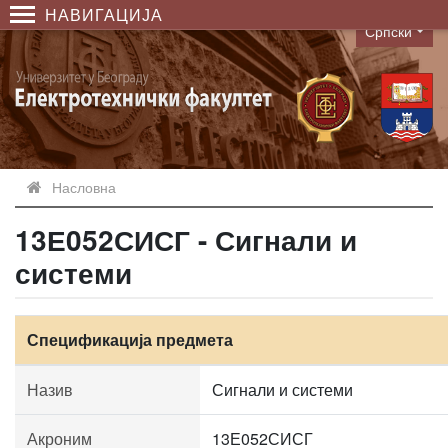
НАВИГАЦИЈА
Српски
Language
Насловна
13Е052СИСГ - Сигнали и
системи
Спецификација предмета
Назив
Сигнали и системи
Акроним
13Е052СИСГ