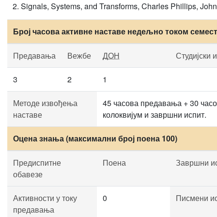
Signals, Systems, and Transforms, Charles Phillips, John 
Број часова активне наставе недељно током семес
Предавања
Вежбе
ДОН
Студијски 
3
2
1
Методе извођења
45 часова предавања + 30 часо
наставе
колоквијум и завршни испит.
Оцена знања (максимални број поена 100)
Предиспитне
Поена
Завршни и
обавезе
Активности у току
0
Писмени и
предавања