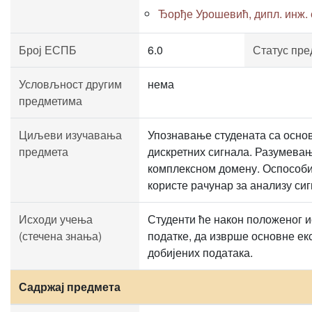
Ђорђе Урошевић, дипл. инж. е
Број ЕСПБ
6.0
Статус пре
Условљност другим
нема
предметима
Циљеви изучавања
Упознавање студената са осно
предмета
дискретних сигнала. Разумевањ
комплексном домену. Оспособит
користе рачунар за анализу сиг
Исходи учења
Студенти ће након положеног 
(стечена знања)
податке, да изврше основне ек
добијених података.
Садржај предмета