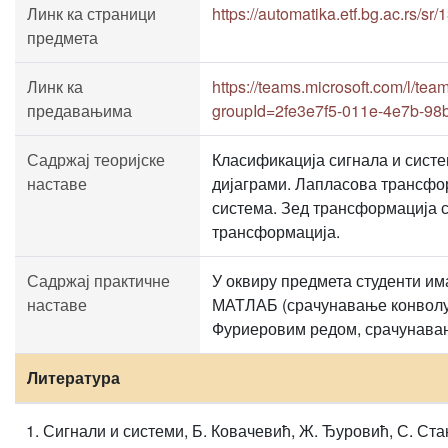
Линк ка страници
https://automatika.etf.bg.ac.rs/sr
предмета
Линк ка
https://teams.microsoft.com/
предавањима
groupId=2fe3e7f5-011e-4e7b-98
Садржај теоријске
Класификација сигнала и систе
наставе
дијаграми. Лапласова трансфор
система. Зед трансформација 
трансформација.
Садржај практичне
У оквиру предмета студенти им
наставе
МАТЛАБ (срачунавање конволуц
Фуриеровим редом, срачунавањ
Литература
Сигнали и системи, Б. Ковачевић, Ж. Ђуровић, С. Ста