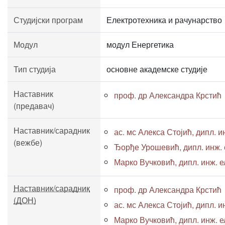
Студијски програм
Електротехника и рачунарство
Модул
модул Енергетика
Тип студија
основне академске студије
Наставник
проф. др Александра Крстић
(предавач)
Наставник/сарадник
ас. мс Алекса Стојић, дипл. ин
(вежбе)
Ђорђе Урошевић, дипл. инж. е
Марко Вучковић, дипл. инж. ел
Наставник/сарадник
проф. др Александра Крстић
(ДОН)
ас. мс Алекса Стојић, дипл. ин
Марко Вучковић, дипл. инж. ел