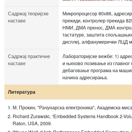
Садржај теоријске
Микропроцесор 80x86, адресир
наставе
прекиди, контролер прекида 825
НМИ, ДМА пренос, ДМА контрол
тастатуре, заштита спољашњих
дисплеј, алфанумерички ЛЦД м
Садржај практичне
Лабораторијске вежбе: 1) адре
наставе
и њихово позивање из главног 
дебаговање програма на машин
начина адресирања.
Литература
М. Прокин, "Рачунарска електроника", Академска миса
Richard Zurawski, “Embedded Systems Handbook 2-Volume
Raton, USA, 2009.