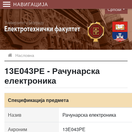
НАВИГАЦИЈА
Српски
Language
Насловна
13Е043РЕ - Рачунарска
електроника
Спецификација предмета
Назив
Рачунарска електроника
Акроним
13Е043РЕ