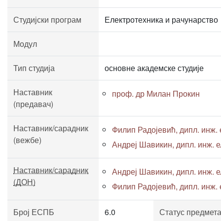
Студијски програм
Електротехника и рачунарство
Модул
Тип студија
основне академске студије
Наставник
проф. др Милан Прокин
(предавач)
Наставник/сарадник
Филип Радојевић, дипл. инж. е
(вежбе)
Андреј Шавикин, дипл. инж. ел
Наставник/сарадник
Андреј Шавикин, дипл. инж. ел
(ДОН)
Филип Радојевић, дипл. инж. е
Број ЕСПБ
6.0
Статус предмет