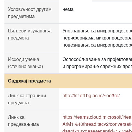
Условљност другим
нема
предметима
Циљеви изучавања
Упознавање са микропроцесор
предмета
периферијама микропроцесора 
повезивања са микропроцесор
Исходи учења
Оспособљавање за пројектова
(стечена знања)
и програмирање спрежних прог
Садржај предмета
Линк ка страници
http://tnt.etf.bg.ac.rs/~oe3re/
предмета
Линк ка
https://teams.cloud.microsof
предавањима
ArM1%40thread.tacv2/conversat
daa4f7132daa&tenantId=1774ef