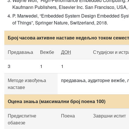
Wayne Wolf, “High-Performance Embedded Computing: Arc
Kaufmann Publishers, Elsevier Inc. San Francisco, USA,
P. Marwedel, “Embedded System Design Embedded System
of Things”, Springer Nature, Switzerland, 2018.
Број часова активне наставе недељно током семес
Предавања
Вежбе
ДОН
Студијски и ист
3
1
1
Методе извођења
предавања, аудиторне вежбе, 
наставе
Оцена знања (максимални број поена 100)
Предиспитне
Поена
Завршни испит
обавезе