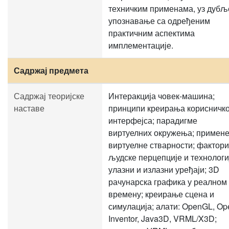
техничким применама, уз дубљ
упознавање са одређеним
практичним аспектима
имплементације.
Садржај предмета
Садржај теоријске
Интеракција човек-машина;
наставе
принципи креирања корисничко
интерфејса; парадигме
виртуелних окружења; примен
виртуелне стварности; фактори
људске перцепције и технологи
улазни и излазни уређаји; 3D
рачунарска графика у реалном
времену; креирање сцена и
симулација; алати: OpenGL, Op
Inventor, Java3D, VRML/X3D;