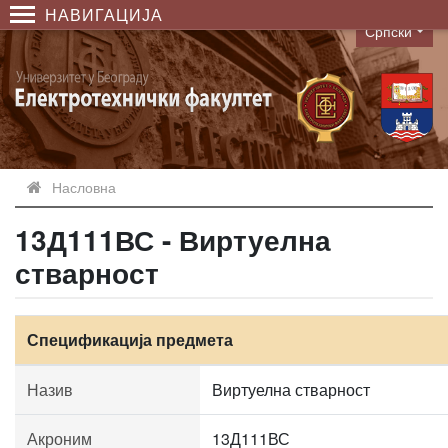
НАВИГАЦИЈА
Српски
Language
Насловна
13Д111ВС - Виртуелна
стварност
Спецификација предмета
Назив
Виртуелна стварност
Акроним
13Д111ВС