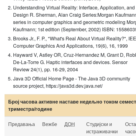
Understanding Virtual Reality: Interface, Application, and
Design R. Sherman, Alan Craig Series:Morgan Kaufman
series in computer graphics and geometric modeling Mo
Kaufmann; 1st edition (September, 2002) ISBN: 155860
Brooks Jr., F. P., "What's Real About Virtual Reality?", IE
Computer Graphics And Applications, 19(6), 16, 1999
Hayward V, Astley OR, Cruz-Hernandez M, Grant D, Rob
De-La-Torre G. Haptic interfaces and devices. Sensor
Review 24(1), pp. 16-29, 2004
Java 3D Official Home Page - The Java 3D community
source project, https://java3d.dev.java.net/
Број часова активне наставе недељно током семест
триместра/године
Предавања
Вежбе
ДОН
Студијски и
Оста
истраживачки
часо