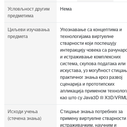
Условљност другим
Нема
предметима
Циљеви изучавања
Упознавање са концептима и
предмета
технологијама виртуелне
стварности који поспешују
интеракцију човека са рачунар
и истраживање комплексних
система, скупова података или
искустава, уз могућност стица
практичног знања кроз развој
сценарија и прототипских
апликација применом технолог
као што су Java3D ili X3D/VRML
Исходи учења
Стицање знања потребних за
(стечена знања)
примену виртуелне стварности
истраживачким, научним и