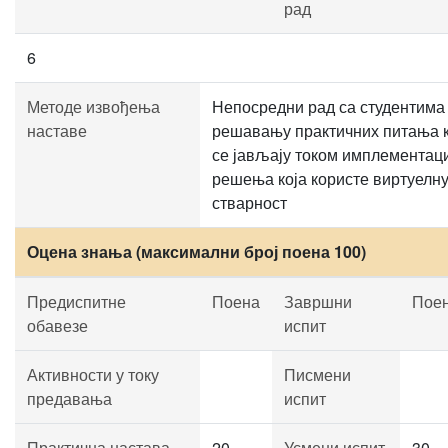
рад
6
Методе извођења
Непосредни рад са студентима
наставе
решавању практичних питања к
се јављају током имплементац
решења која користе виртуелн
стварност
Оцена знања (максимални број поена 100)
Предиспитне
Поена
Завршни
Пое
обавезе
испит
Активности у току
Писмени
предавања
испит
Практична настава
20
Усмени испит
30