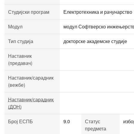
Студијски програм
Електротехника и рачунарство
Модул
модул Софтверско инжењерст
Тип студија
докторске академске студије
Наставник
(предавач)
Наставник/сарадник
(вежбе)
Наставник/сарадник
(ДОН)
Број ЕСПБ
9.0
Статус
избо
предмета