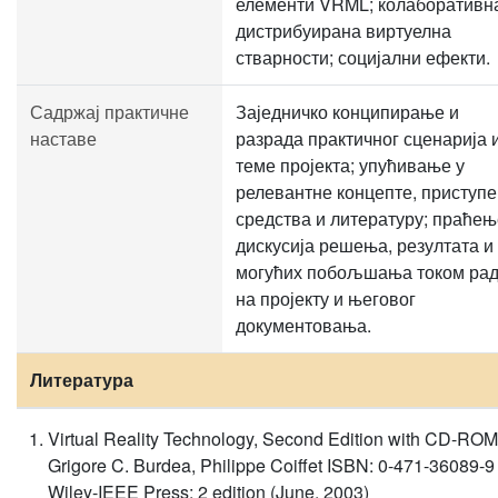
елементи VRML; колаборативн
дистрибуирана виртуелна
стварности; социјални ефекти.
Садржај практичне
Заједничко конципирање и
наставе
разрада практичног сценарија 
теме пројекта; упућивање у
релевантне концепте, приступе
средства и литературу; праћењ
дискусија решења, резултата и
могућих побољшања током ра
на пројекту и његовог
документовања.
Литература
Virtual Reality Technology, Second Edition with CD-ROM
Grigore C. Burdea, Philippe Coiffet ISBN: 0-471-36089-9
Wiley-IEEE Press; 2 edition (June, 2003)