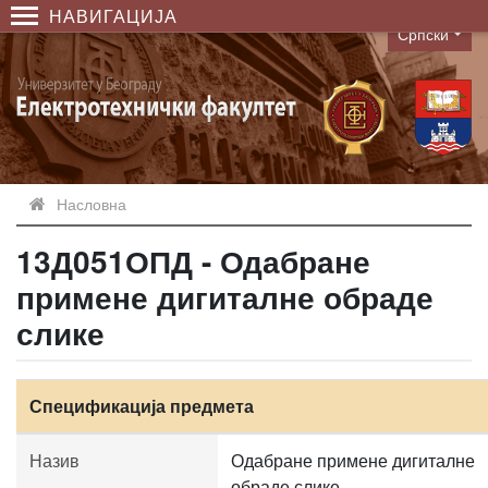
НАВИГАЦИЈА
Српски
Language
Насловна
13Д051ОПД - Одабране
примене дигиталне обраде
слике
Спецификација предмета
Назив
Одабране примене дигиталне
обраде слике