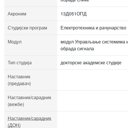
Акроним
13Д051ОПД
Студијски програм
Електротехника и рачунарство
Модул
модул Управљање системима 
обрада сигнала
Тип студија
докторске академске студије
Наставник
(предавач)
Наставник/сарадник
(вежбе)
Наставник/сарадник
(ДОН)