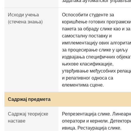
задатака аутоматског управља
Исходи учења
Оспособити студенте за
(стечена знања)
коришћење готових програмск
пакета за обраду слике као и за
самосталну поставку и
имплементацију ових алгорита
за процесирање слике у циљу
издвајања специфичних објека
њихове класификације,
утврђивање међусобних релац
и релативног односа са
елементима сцене.
Садржај предмета
Садржај теоријске
Репрезентација слике. Линеар
наставе
оператори и кернели. Детектор
ивица. Рестаурација слике.