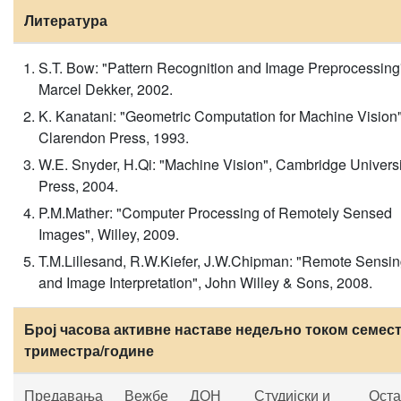
Литература
S.T. Bow: "Pattern Recognition and Image Preprocessing
Marcel Dekker, 2002.
K. Kanatani: "Geometric Computation for Machine Vision"
Clarendon Press, 1993.
W.E. Snyder, H.Qi: "Machine Vision", Cambridge Universi
Press, 2004.
P.M.Mather: "Computer Processing of Remotely Sensed
Images", Willey, 2009.
T.M.Lillesand, R.W.Kiefer, J.W.Chipman: "Remote Sensi
and Image Interpretation", John Willey & Sons, 2008.
Број часова активне наставе недељно током семест
триместра/године
Предавања
Вежбе
ДОН
Студијски и
Оста