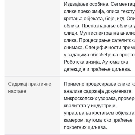
Издвајање особина. Сегментац
слике преко змија, описа тексту
кретања објеката, боје, итд. Оп
облика. Препознавање облика 
слици. Мултиспектрална анали
слика. Процесирање сателитск
снимака. Специфичности прим
у задацима обезбеђења просто
Роботска визија. Аутоматска
детекција и праћење циљева.
Садржај практичне
Примене процесирања слике к
наставе
анализе садржаја докумената,
микроскопских узорака, провер
квалитета у индустрији,
управљања кретањем објеката
камером, аутоматско праћење
покретних циљева.