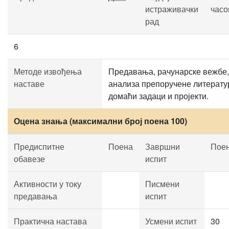
истраживачки
часо
рад
6
Методе извођења
Предавања, рачунарске вежбе,
наставе
анализа препоручене литерату
домаћи задаци и пројекти.
Оцена знања (максимални број поена 100)
Предиспитне
Поена
Завршни
Пое
обавезе
испит
Активности у току
Писмени
предавања
испит
Практична настава
Усмени испит
30