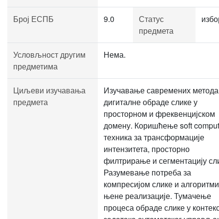
Број ЕСПБ
9.0
Статус
избо
предмета
Условљност другим
Нема.
предметима
Циљеви изучавања
Изучавање савремених метода
предмета
дигиталне обраде слике у
просторном и фреквенцијском
домену. Коришћење soft comput
техника за трансформације
интензитета, просторно
филтрирање и сегментацију сл
Разумевање потреба за
компресијом слике и алгоритми
њене реализације. Тумачење
процеса обраде слике у контек