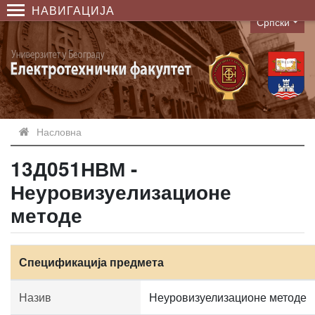
НАВИГАЦИЈА
Српски
Language
Насловна
13Д051НВМ -
Неуровизуелизационе
методе
Спецификација предмета
Назив
Неуровизуелизационе методе