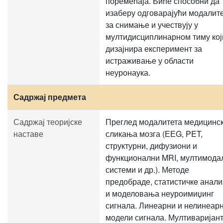
поремећаја. Биће способни да
изаберу одговарајући модалит
за снимање и учествују у
мултидисциплинарном тиму кој
дизајнира експеримент за
истраживање у области
неуронаука.
Садржај предмета
Садржај теоријске
Преглед модалитета медицинс
наставе
сликања мозга (ЕЕG, PET,
структурни, дифузиони и
функционални MRI, мултимода
системи и др.). Методе
предобраде, статистичкe анали
и моделовања неуроимиџинг
сигнала. Линеарни и нелинеар
модели сигнала. Мултиваријан