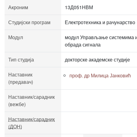
Акроним
13Д051НВМ
Студијски програм
Електротехника и рачунарство
Модул
модул Управљање системима 
обрада сигнала
Тип студија
докторске академске студије
Наставник
проф. др Милица Јанковић
(предавач)
Наставник/сарадник
(вежбе)
Наставник/сарадник
(ДОН)