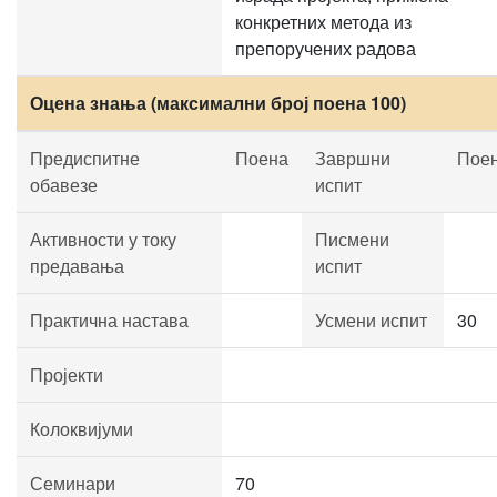
конкретних метода из
препоручених радова
Оцена знања (максимални број поена 100)
Предиспитне
Поена
Завршни
Пое
обавезе
испит
Активности у току
Писмени
предавања
испит
Практична настава
Усмени испит
30
Пројекти
Колоквијуми
Семинари
70