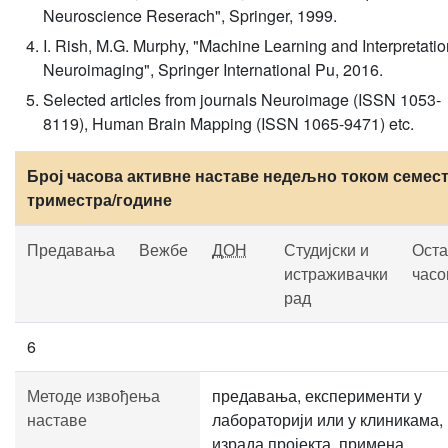
Neuroscience Reserach", Springer, 1999.
I. Rish, M.G. Murphy, "Machine Learning and Interpretatio
Neuroimaging", Springer International Pu, 2016.
Selected articles from journals Neuroimage (ISSN 1053-
8119), Human Brain Mapping (ISSN 1065-9471) etc.
Број часова активне наставе недељно током семест
триместра/године
Предавања
Вежбе
ДОН
Студијски и
Оста
истраживачки
часо
рад
6
Методе извођења
предавања, експерименти у
наставе
лабораторији или у клиникама,
израда пројекта, примена