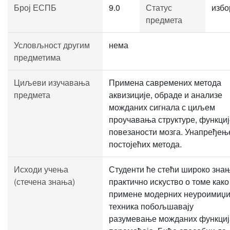
Број ЕСПБ
9.0
Статус
избо
предмета
Условљност другим
нема
предметима
Циљеви изучавања
Примена савремених метода
предмета
аквизиције, обраде и анализе
можданих сигнала с циљем
проучавања структуре, функциј
повезаности мозга. Унапређењ
постојећих метода.
Исходи учења
Студенти ће стећи широко зна
(стечена знања)
практично искуство о томе како
примене модерних неуроимиџи
техника побољшавају
разумевање можданих функциј