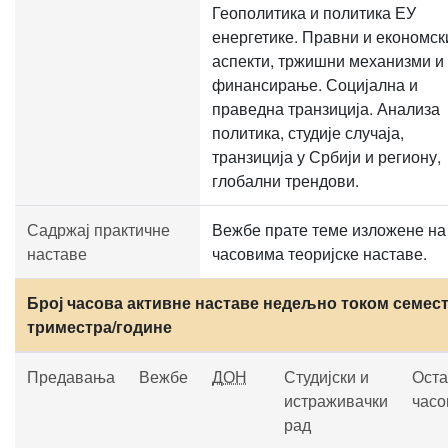
Геополитика и политика ЕУ
енергетике. Правни и економск
аспекти, тржишни механизми и
финансирање. Социјална и
праведна транзиција. Анализа
политика, студије случаја,
транзиција у Србији и региону,
глобални трендови.
Садржај практичне
Вежбе прате теме изложене на
наставе
часовима теоријске наставе.
Број часова активне наставе недељно током семест
триместра/године
Предавања
Вежбе
ДОН
Студијски и
Оста
истраживачки
часо
рад