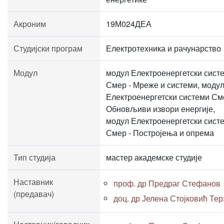
Акроним
19М024ДЕА
Студијски програм
Електротехника и рачунарство
Модул
модул Електроенергетски сист
Смер - Мреже и системи, моду
Електроенергетски системи См
Обновљиви извори енергије,
модул Електроенергетски сист
Смер - Постројења и опрема
Тип студија
мастер академске студије
Наставник
проф. др Предраг Стефанов
(предавач)
доц. др Јелена Стојковић Тер