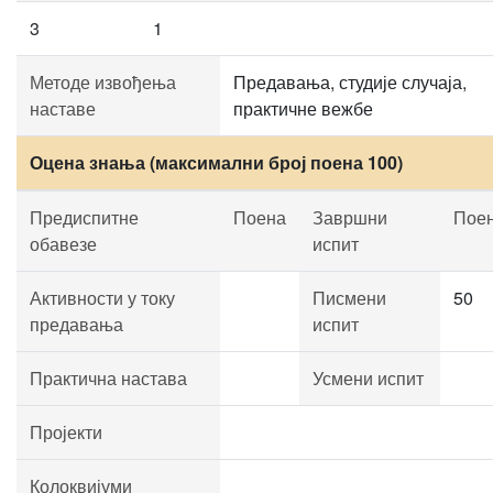
3
1
Методе извођења
Предавања, студије случаја,
наставе
практичне вежбе
Оцена знања (максимални број поена 100)
Предиспитне
Поена
Завршни
Пое
обавезе
испит
Активности у току
Писмени
50
предавања
испит
Практична настава
Усмени испит
Пројекти
Колоквијуми