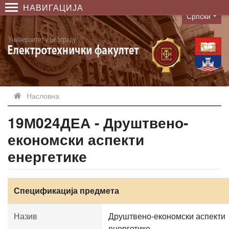
НАВИГАЦИЈА
Српски
Language
Насловна
19М024ДЕА - Друштвено-
економски аспекти
енергетике
Спецификација предмета
Назив
Друштвено-економски аспекти
енергетике