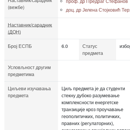
Наставник/сарадник
проф. др Предраг Стефанов
(вежбе)
доц. др Јелена Стојковић Тер
Наставник/сарадник
(ДОН)
Број ЕСПБ
6.0
Статус
избо
предмета
Условљност другим
предметима
Циљеви изучавања
Циљ предмета је да студенти
предмета
стекну дубоко разумевање
комплексности енергетске
транзиције кроз проучавање
геополитичких, политичких,
правних (регулаторних),