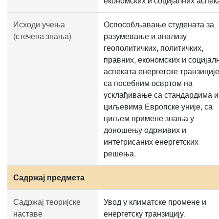
економских и социјалних аспек
Исходи учења
Оспособљавање студената за
(стечена знања)
разумевање и анализу
геополитичких, политичких,
правних, економских и социјал
аспеката енергетске транзиције
са посебним освртом на
усклађивање са стандардима и
циљевима Европске уније, са
циљем примене знања у
доношењу одрживих и
интегрисаних енергетских
решења.
Садржај предмета
Садржај теоријске
Увод у климатске промене и
наставе
енергетску транзицију.