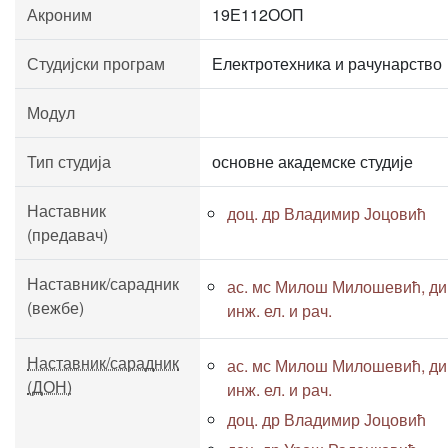
Акроним
19Е112ООП
Студијски програм
Електротехника и рачунарство
Модул
Тип студија
основне академске студије
Наставник
доц. др Владимир Јоцовић
(предавач)
Наставник/сарадник
ас. мс Милош Милошевић, ди
(вежбе)
инж. ел. и рач.
Наставник/сарадник
ас. мс Милош Милошевић, ди
(ДОН)
инж. ел. и рач.
доц. др Владимир Јоцовић