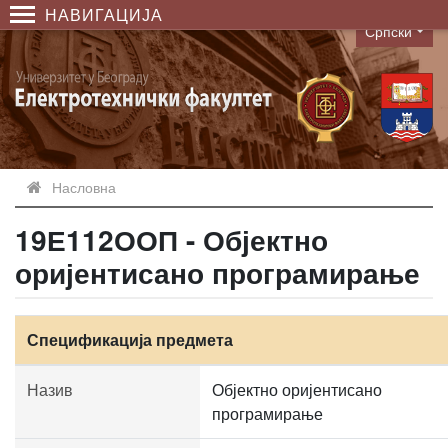
НАВИГАЦИЈА
Српски
Language
Насловна
19Е112ООП - Објектно
оријентисано програмирање
Спецификација предмета
Назив
Објектно оријентисано
програмирање