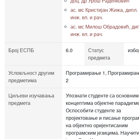
доц. др Урош Раденковић
ас. мс Кристијан Жижа, дипл.
инж. ел. и рач.
ас. мс Милош Обрадовић, дип
инж. ел. и рач.
Број ЕСПБ
6.0
Статус
избо
предмета
Условљност другим
Програмирање 1, Програмира
предметима
2
Циљеви изучавања
Упознати студенте са основним
предмета
концептима објектне парадигме
Оспособити студенте за
пројектовање и писање програ
на објектно оријентисаним
програмским језицима. Научит