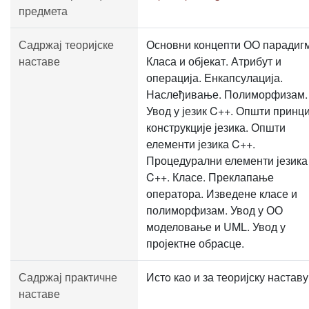
предмета
Садржај теоријске
Основни концепти ОО парадиг
наставе
Класа и објекат. Атрибут и
операција. Енкапсулација.
Наслеђивање. Полиморфизам.
Увод у језик C++. Општи принц
конструкције језика. Општи
елементи језика C++.
Процедурални елементи језика
C++. Класе. Преклапање
оператора. Изведене класе и
полиморфизам. Увод у ОО
моделовање и UML. Увод у
пројектне обрасце.
Садржај практичне
Истo као и за теоријску наставу
наставе