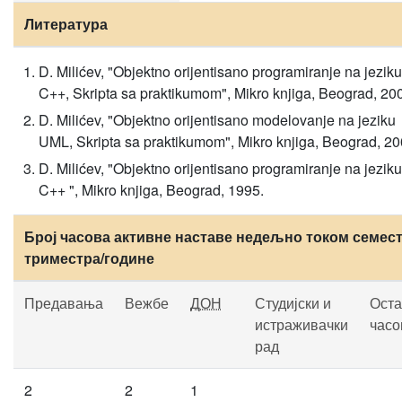
Литература
D. Milićev, "Objektno orijentisano programiranje na jeziku
C++, Skripta sa praktikumom", Mikro knjiga, Beograd, 20
D. Milićev, "Objektno orijentisano modelovanje na jeziku
UML, Skripta sa praktikumom", Mikro knjiga, Beograd, 20
D. Milićev, "Objektno orijentisano programiranje na jeziku
C++ ", Mikro knjiga, Beograd, 1995.
Број часова активне наставе недељно током семест
триместра/године
Предавања
Вежбе
ДОН
Студијски и
Оста
истраживачки
часо
рад
2
2
1