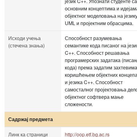
језик C++. Упознати студенте са
основним концептима и идејам
објектног моделовања на језик
UML и пројектним обрасцима.
Исходи учења
Способност разумевања
(стечена знања)
семантике кода писаног на јези
C++. Способност решавања
програмерских задатака (писа
кода) према задатим захтевим
коришћењем објектних концеп
и језика C++. Способност
самосталног пројектовања дел
објектног софтвера мање
сложености.
Садржај предмета
Линк ка страници
http://oop.etf.bg.ac.rs