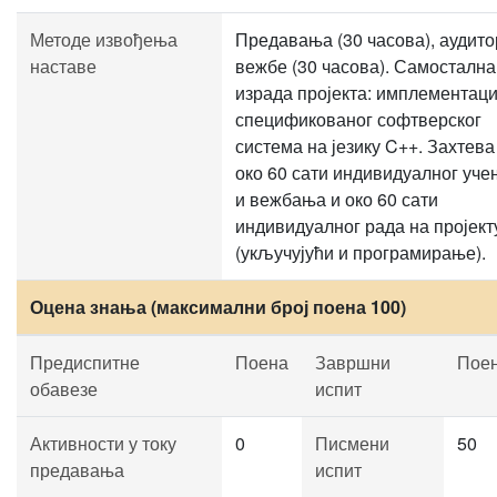
Методе извођења
Предавања (30 часова), аудит
наставе
вежбе (30 часова). Самостална
израда пројекта: имплементаци
спецификованог софтверског
система на језику C++. Захтева
око 60 сати индивидуалног уче
и вежбања и око 60 сати
индивидуалног рада на пројект
(укључујући и програмирање).
Оцена знања (максимални број поена 100)
Предиспитне
Поена
Завршни
Пое
обавезе
испит
Активности у току
0
Писмени
50
предавања
испит