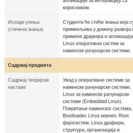
апликације за интеракцију са
корисником.
Исходи учења
Студенти ће стећи знања која с
(стечена знања)
применљива у домену развоја 
примене драјвера и апликација
Linux оперативни систем за
наменске рачунарске системе.
Садржај предмета
Садржај теоријске
Увод у оперативне системе за
наставе
наменске рачунарске системе,
Linux за наменске рачунарске
системе (Embedded Linux).
Покретање наменског система,
Bootloader, Linux кернел, Root
фајлсистем. Linux драјвери,
структура, организација и