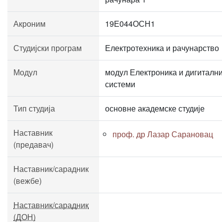
Акроним
19Е044ОСН1
Студијски програм
Електротехника и рачунарство
Модул
модул Електроника и дигиталн
системи
Тип студија
основне академске студије
Наставник
проф. др Лазар Сарановац
(предавач)
Наставник/сарадник
(вежбе)
Наставник/сарадник
(ДОН)