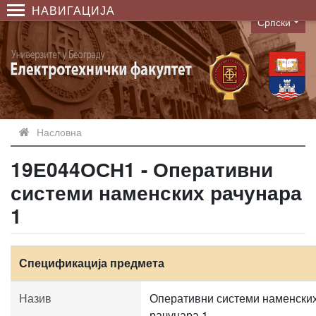
НАВИГАЦИЈА
Српски
Language
Насловна
19Е044ОСН1 - Оперативни
системи наменских рачунара
1
Спецификација предмета
Назив
Оперативни системи наменски
рачунара 1