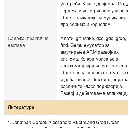
употреба. Класе драјвера. Мод
кернела и интегрисање у керне
Linux апликације, комуникација
драјверима и кернелом.
Садржај практичне
Алати: git, Make, gcc, gdb, grep,
наставе
find. Qemu емулатор за
емулирање ARM развојних
система. Конфигурисање и
кроскомпајлирање bootloader-a
Linux оперативног система. Раз
и дебаговање Linux драјвера з
различите класе периферија.
Развој и дебаговање апликациј
Литература
Jonathan Corbet, Alessandro Rubini and Greg Kroah-