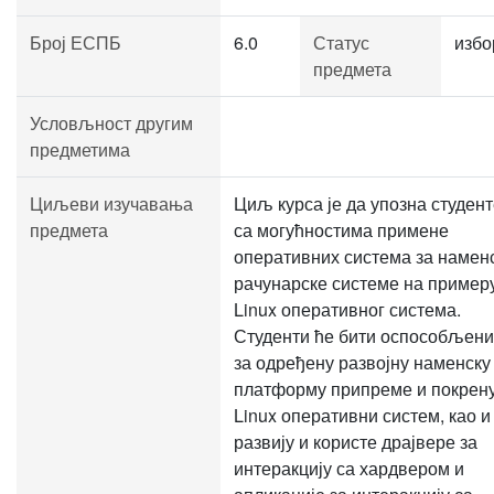
Број ЕСПБ
6.0
Статус
избо
предмета
Условљност другим
предметима
Циљеви изучавања
Циљ курса је да упозна студен
предмета
са могућностима примене
оперативних система за намен
рачунарске системе на пример
Linux оперативног система.
Студенти ће бити оспособљени
за одређену развојну наменску
платформу припреме и покрен
Linux оперативни систем, као и
развију и користе драјвере за
интеракцију са хардвером и