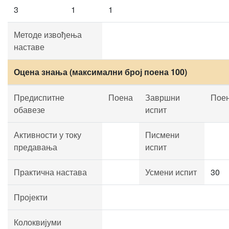
3
1
1
Методе извођења
наставе
Оцена знања (максимални број поена 100)
Предиспитне
Поена
Завршни
Пое
обавезе
испит
Активности у току
Писмени
предавања
испит
Практична настава
Усмени испит
30
Пројекти
Колоквијуми