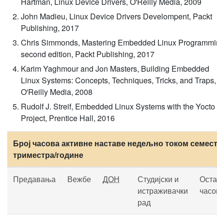
Hartman, Linux Device Drivers, O'Reilly Media, 2009
John Madieu, Linux Device Drivers Develompent, Packt
Publishing, 2017
Chris Simmonds, Mastering Embedded Linux Programmi
second edition, Packt Publishing, 2017
Karim Yaghmour and Jon Masters, Building Embedded
Linux Systems: Concepts, Techniques, Tricks, and Traps,
O'Reilly Media, 2008
Rudolf J. Streif, Embedded Linux Systems with the Yocto
Project, Prentice Hall, 2016
Број часова активне наставе недељно током семест
триместра/године
Предавања
Вежбе
ДОН
Студијски и
Оста
истраживачки
часо
рад