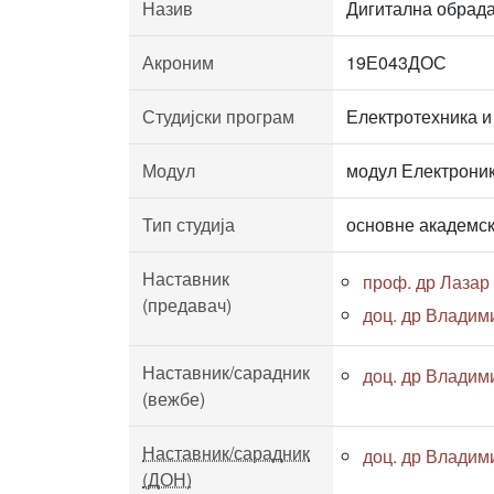
Назив
Дигитална обрада
Акроним
19Е043ДОС
Студијски програм
Електротехника и
Модул
модул Електроник
Тип студија
основне академск
Наставник
проф. др Лазар
(предавач)
доц. др Владим
Наставник/сарадник
доц. др Владим
(вежбе)
Наставник/сарадник
доц. др Владим
(ДОН)