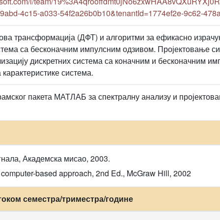
crosoft.com/l/team/19%3A4qrooffdmt0jNo6zxwHAA8vQXuRYXj0
-9abd-4c15-a033-54f2a26b0b10&tenantId=1774ef2e-9c62-478
ова трансформација (ДФТ) и алгоритми за ефикасно израч
тема са бесконачним импулсним одзивом. Пројектовање си
лизацију дискретних система са коначним и бесконачним им
а карактеристике система.
мског пакета МАТЛАБ за спектралну анализу и пројектова
нала, Академска мисао, 2003.
: A computer-based approach, 2nd Ed., McGraw Hill, 2002
током семестра/триместра/године