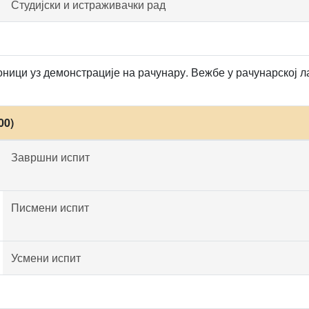
Студијски и истраживачки рад
ници уз демонстрације на рачунару. Вежбе у рачунарској л
00)
Завршни испит
Писмени испит
Усмени испит