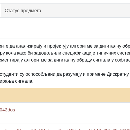
Статус предмета
нте да анализирају и пројектују алгоритме за дигиталну об
уру кола како би задовољили спецификације типичних систе
ементирају алгоритме за дигиталну обраду сигнала у софтв
 студенти су оспособљени да разумеју и примене Дискретну
ирања сигнала.
9e043dos