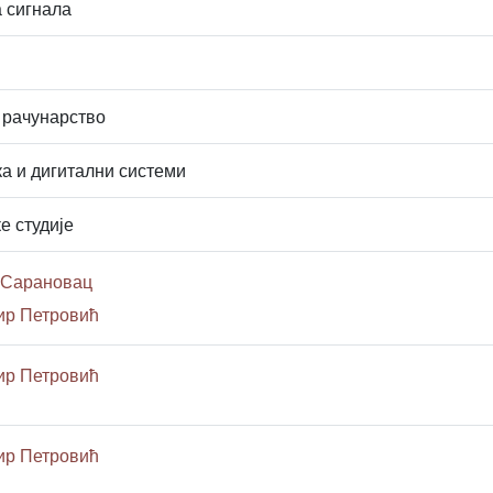
 сигнала
 рачунарство
а и дигитални системи
е студије
 Сарановац
ир Петровић
ир Петровић
ир Петровић