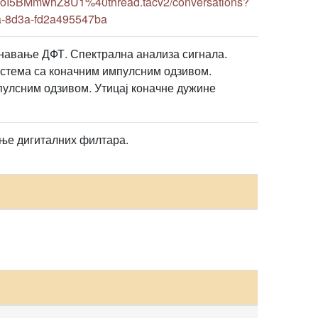
RoI5BMmwhZ8U1%40thread.tacv2/conversations?
a-8d3a-fd2a495547ba
унавање ДФТ. Спектрална анализа сигнала.
стема са коначним импулсним одзивом.
пулсним одзивом. Утицај коначне дужине
ње дигиталних филтара.