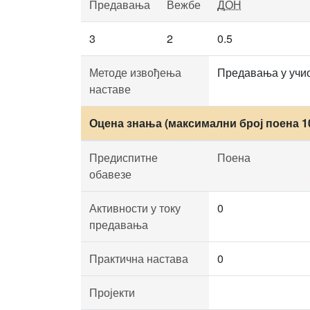
Предавања
Вежбе
ДОН
3
2
0.5
Методе извођења
Предавања у учио
наставе
Оцена знања (максимални број поена 1
Предиспитне
Поена
обавезе
Активности у току
0
предавања
Практична настава
0
Пројекти