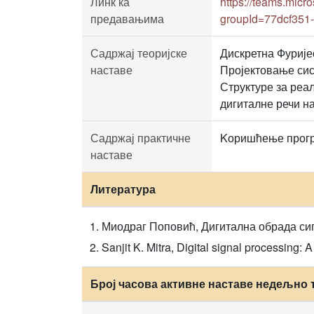
Линк ка
https://teams.mi
предавањима
groupId=77dcf351
Садржај теоријске
Дискретна Фурије
наставе
Пројектовање сис
Структуре за реа
дигиталне речи н
Садржај практичне
Kоришћење програ
наставе
Литература
Миодраг Поповић, Дигитална обрада сиг
Sanjit K. Mitra, Digital signal processing
Број часова активне наставе недељно 