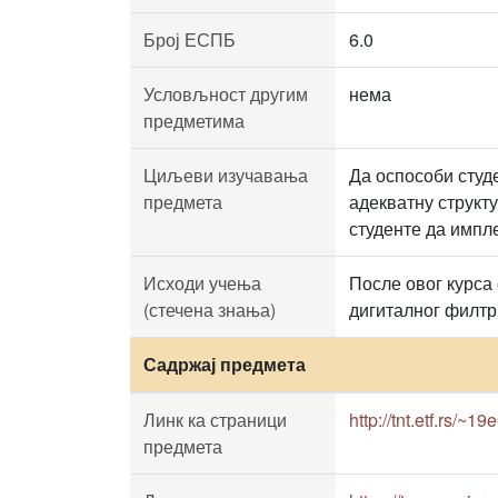
Број ЕСПБ
6.0
Условљност другим
нема
предметима
Циљеви изучавања
Да оспособи студе
предмета
адекватну структ
студенте да импл
Исходи учења
После овог курса
(стечена знања)
дигиталног филтр
Садржај предмета
Линк ка страници
http://tnt.etf.rs/~1
предмета