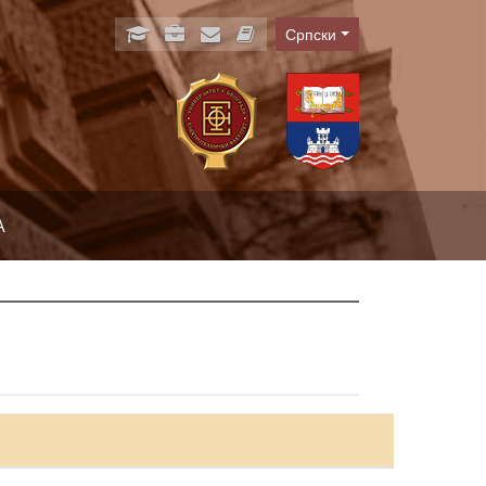
Српски
Language
А