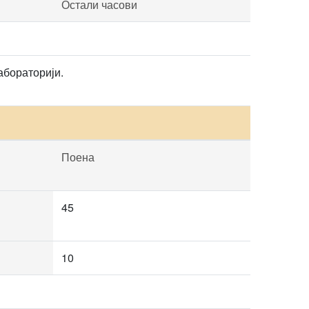
Остали часови
абораторији.
Поена
45
10