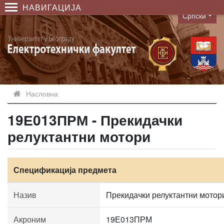
НАВИГАЦИЈА
Српски
Language
Насловна
19Е013ПРМ - Прекидачки
релуктантни мотори
Спецификација предмета
Назив
Прекидачки релуктантни мотор
Акроним
19Е013ПРМ