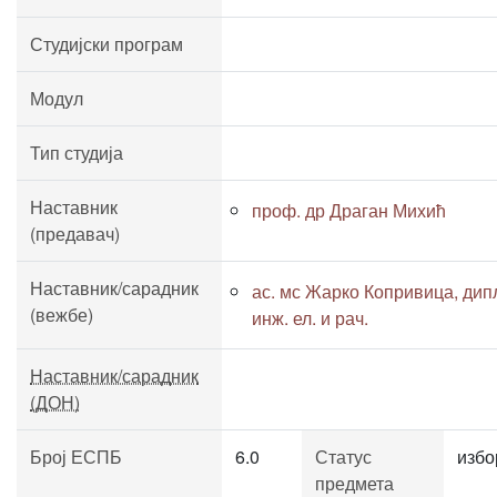
Студијски програм
Модул
Тип студија
Наставник
проф. др Драган Михић
(предавач)
Наставник/сарадник
ас. мс Жарко Копривица, дип
(вежбе)
инж. ел. и рач.
Наставник/сарадник
(ДОН)
Број ЕСПБ
6.0
Статус
избо
предмета