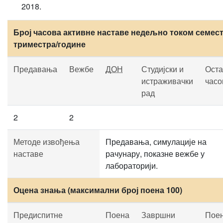
2018.
Број часова активне наставе недељно током семест
триместра/године
Предавања
Вежбе
ДОН
Студијски и
Оста
истраживачки
часо
рад
2
2
Методе извођења
Предавања, симулације на
наставе
рачунару, показне вежбе у
лабораторији.
Оцена знања (максимални број поена 100)
Предиспитне
Поена
Завршни
Пое