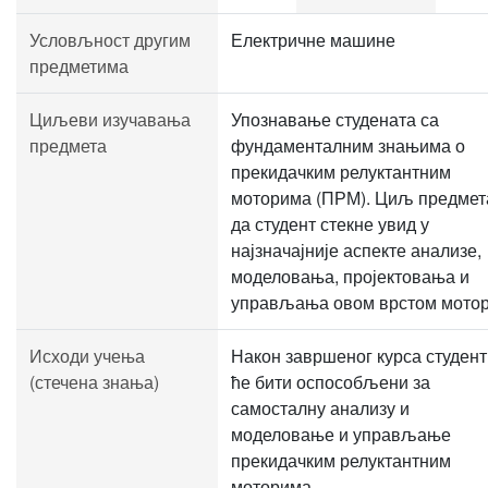
Условљност другим
Електричне машине
предметима
Циљеви изучавања
Упознавање студената са
предмета
фундаменталним знањима о
прекидачким релуктантним
моторима (ПРМ). Циљ предмета
да студент стекне увид у
најзначајније аспекте анализе,
моделовања, пројектовања и
управљања овом врстом мотор
Исходи учења
Након завршеног курса студент
(стечена знања)
ће бити оспособљени за
самосталну анализу и
моделовање и управљање
прекидачким релуктантним
моторима.