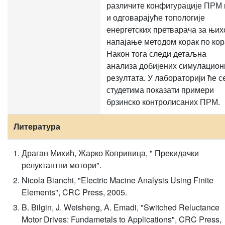
различите конфигурације ПРМ 
и одговарајуће топологије
енергетских претварача за њих
напајање методом корак по кор
Након тога следи детаљна
анализа добијених симулацион
резултата. У лабораторији ће с
студетима показати примери
брзинско контролисаних ПРМ.
Литература
Драган Михић, Жарко Копривица, " Прекидачки
релуктантни мотори".
Nicola Bianchi, "Electric Macine Analysis Using Finite
Elements", CRC Press, 2005.
B. Bilgin, J. Weisheng, A. Emadi, "Switched Reluctance
Motor Drives: Fundametals to Applications", CRC Press,