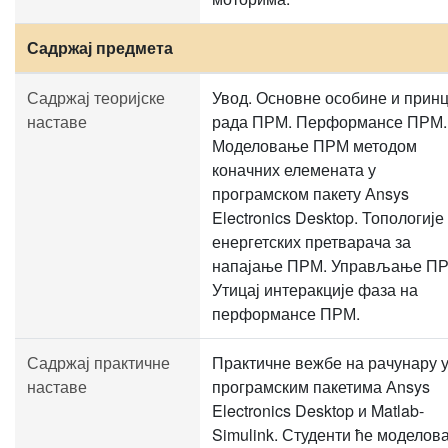
Садржај предмета
Садржај теоријске
Увод. Основне особине и прин
наставе
рада ПРМ. Перформансе ПРМ.
Моделовање ПРМ методом
коначних елемената у
програмском пакету Аnsys
Electronics Desktop. Топологије
енергетских претварача за
напајање ПРМ. Управљање ПР
Утицај интеракције фаза на
перформансе ПРМ.
Садржај практичне
Практичне вежбе на рачунару 
наставе
програмским пакетима Аnsys
Electronics Desktop и Matlab-
Simulink. Студенти ће моделов