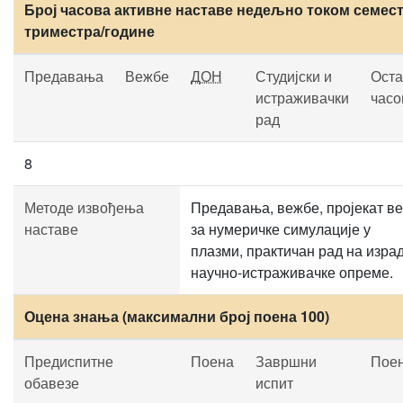
Број часова активне наставе недељно током семест
триместра/године
Предавања
Вежбе
ДОН
Студијски и
Оста
истраживачки
часо
рад
8
Методе извођења
Предавања, вежбе, пројекат в
наставе
за нумеричке симулације у
плазми, практичан рад на изра
научно-истраживачке опреме.
Оцена знања (максимални број поена 100)
Предиспитне
Поена
Завршни
Пое
обавезе
испит