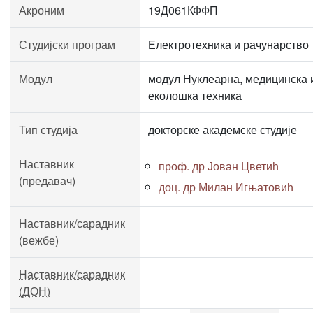
Акроним
19Д061КФФП
Студијски програм
Електротехника и рачунарство
Модул
модул Нуклеарна, медицинска 
еколошка техника
Тип студија
докторске академске студије
Наставник
проф. др Јован Цветић
(предавач)
доц. др Милан Игњатовић
Наставник/сарадник
(вежбе)
Наставник/сарадник
(ДОН)