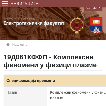
НАВИГАЦИЈА
Српски
Language
Насловна
19Д061КФФП - Комплексни
феномени у физици плазме
Спецификација предмета
Назив
Комплексни феномени у физиц
плазме