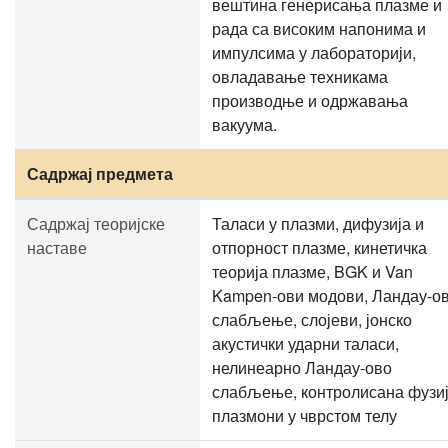
вештина генерисања плазме и
рада са високим напонима и
импулсима у лабораторији,
овладавање техникама
производње и одржавања
вакуума.
Садржај предмета
Садржај теоријске
Таласи у плазми, дифузија и
наставе
отпорност плазме, кинетичка
теорија плазме, BGK и Van
Kampen-ови модови, Ландау-о
слабљење, слојеви, јонско
акустички ударни таласи,
нелинеарно Ландау-ово
слабљење, контролисана фузиј
плазмони у чврстом телу