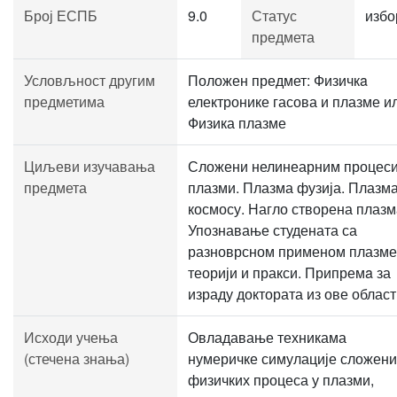
Број ЕСПБ
9.0
Статус
избо
предмета
Условљност другим
Положен предмет: Физичкa
предметима
електронике гасова и плазме и
Физика плазме
Циљеви изучавања
Сложени нелинеарним процеси
предмета
плазми. Плазма фузија. Плазма
космосу. Нагло створена плазм
Упознавање студената са
разноврсном применом плазме
теорији и пракси. Припремa за
израду доктората из ове област
Исходи учења
Овладавање техникама
(стечена знања)
нумеричке симулације сложени
физичких процеса у плазми,