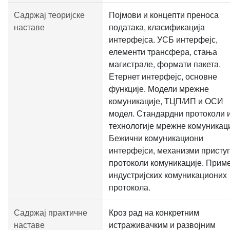
Садржај теоријске
Појмови и концепти преноса
наставе
података, класификација
интерфејса. УСБ интерфејс,
елементи трансфера, стања
магистрале, формати пакета.
Етернет интерфејс, основне
функције. Модели мрежне
комуникације, ТЦП/ИП и ОСИ
модел. Стандардни протоколи 
технологије мрежне комуникаци
Бежични комуникациони
интерфејси, механизми приступ
протоколи комуникације. Прим
индустријских комуникационих
протокола.
Садржај практичне
Кроз рад на конкретним
наставе
истраживачким и развојним