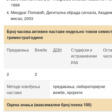
1999
Миодраг Поповић, Дигитална обрада сигнала, Академ
мисао, 2003
Број часова активне наставе недељно током семест
триместра/године
Предавања
Вежбе
ДОН
Студијски и
Оста
истраживачки
часо
рад
2
2
Методе извођења
предавања, лабораторијске
наставе
вежбе, пројекти
Оцена знања (максимални број поена 100)