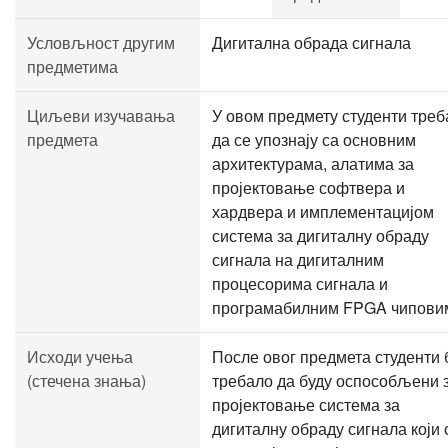
Условљност другим
Дигитална обрада сигнала
предметима
Циљеви изучавања
У овом предмету студенти треб
предмета
да се упознају са основним
архитектурама, алатима за
пројектовање софтвера и
хардвера и имплементацијом
система за дигиталну обраду
сигнала на дигиталним
процесорима сигнала и
програмабилним FPGA чипови
Исходи учења
После овог предмета студенти 
(стечена знања)
требало да буду оспособљени 
пројектовање система за
дигиталну обраду сигнала који 