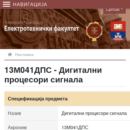
НАВИГАЦИЈА
Српски
Language
Насловна
13М041ДПС - Дигитални
процесори сигнала
Спецификација предмета
Назив
Дигитални процесори сигнала
Акроним
13М041ДПС