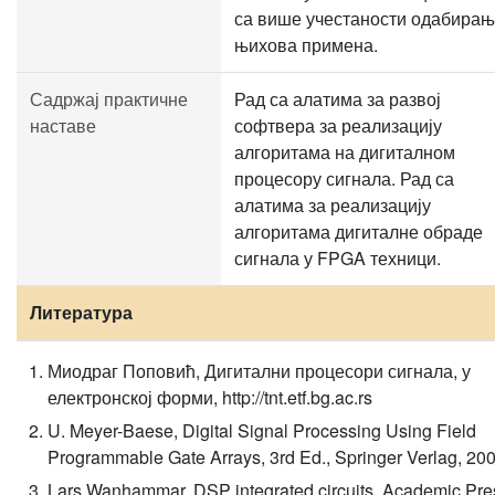
са више учестаности одабирањ
њихова примена.
Садржај практичне
Рад са алатима за развој
наставе
софтвера за реализацију
алгоритама на дигиталном
процесору сигнала. Рад са
алатима за реализацију
алгоритама дигиталне обраде
сигнала у FPGA техници.
Литература
Миодраг Поповић, Дигитални процесори сигнала, у
електронској форми, http://tnt.etf.bg.ac.rs
U. Meyer-Baese, Digital Signal Processing Using Field
Programmable Gate Arrays, 3rd Ed., Springer Verlag, 20
Lars Wanhammar, DSP integrated circuits, Academic Pre