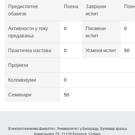
Предиспитне
Поена
Завршни
Пое
обавезе
испит
Активности у току
0
Писмени
0
предавања
испит
Практична настава
0
Усмени испит
50
Пројекти
Колоквијуми
0
Семинари
50
Електротехнички факултет, Универзитет у Београду, Булевар краља
Александра 73, 11120 Београд, Србија.