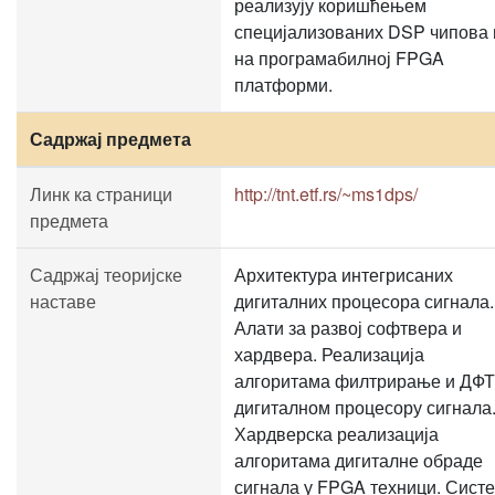
реализују коришћењем
специјализованих DSP чипова 
на програмабилној FPGA
платформи.
Садржај предмета
Линк ка страници
http://tnt.etf.rs/~ms1dps/
предмета
Садржај теоријске
Архитектура интегрисаних
наставе
дигиталних процесора сигнала.
Алати за развој софтвера и
хардвера. Реализација
алгоритама филтрирање и ДФТ
дигиталном процесору сигнала
Хардверска реализација
алгоритама дигиталне обраде
сигнала у FPGA техници. Сист