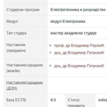
Студијски програм
Електротехника и рачунарство
Модул
модул Електроника
Тип студија
мастер академске студије
Наставник
проф. др Владимир Рајовић
(предавач)
доц. др Владимир Петровић
Наставник/сарадник
доц. др Владимир Петровић
(вежбе)
Наставник/сарадник
(ДОН)
Број ЕСПБ
6.0
Статус
избо
предмета