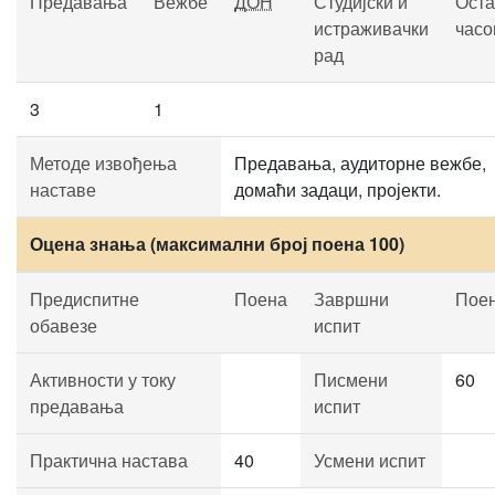
Предавања
Вежбе
ДОН
Студијски и
Оста
истраживачки
часо
рад
3
1
Методе извођења
Предавања, аудиторне вежбе,
наставе
домаћи задаци, пројекти.
Оцена знања (максимални број поена 100)
Предиспитне
Поена
Завршни
Пое
обавезе
испит
Активности у току
Писмени
60
предавања
испит
Практична настава
40
Усмени испит