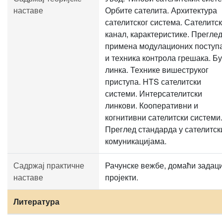
наставе
Орбите сателита. Архитектура
сателитског система. Сателитс
канал, карактеристике. Прегле
примена модулационих поступ
и техника контрола грешака. Б
линка. Технике вишеструког
приступа. HTS сателитски
системи. Интерсателитски
линкови. Кооперативни и
когнитивни сателитски системи
Преглед стандарда у сателитс
комуникацијама.
Садржај практичне
Рачунске вежбе, домаћи задаци
наставе
пројекти.
Литература