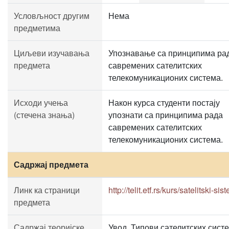
Условљност другим
Нема
предметима
Циљеви изучавања
Упознавање са принципима ра
предмета
савремених сателитских
телекомуникационих система.
Исходи учења
Након курса студенти постају
(стечена знања)
упознати са принципима рада
савремених сателитских
телекомуникационих система.
Садржај предмета
Линк ка страници
http://telit.etf.rs/kurs/satelitski-sis
предмета
Садржај теоријске
Увод. Типови сателитских сист