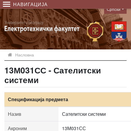
НАВИГАЦИЈА
Српски
Language
Насловна
13М031СС - Сателитски
системи
Спецификација предмета
Назив
Сателитски системи
Акроним
13М031СС