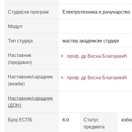
Студијски програм
Електротехника и рачунарство
Модул
Тип студија
мастер академске студије
Наставник
проф. др Весна Благојевић
(предавач)
Наставник/сарадник
проф. др Весна Благојевић
(вежбе)
Наставник/сарадник
(ДОН)
Број ЕСПБ
6.0
Статус
избо
предмета