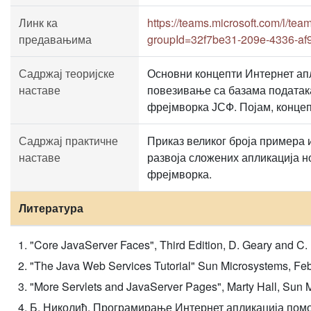
Линк ка
https://teams.microsoft.com/
предавањима
groupId=32f7be31-209e-4336-af
Садржај теоријске
Основни концепти Интернет апл
наставе
повезивање са базама података.
фрејмворка ЈСФ. Појам, концеп
Садржај практичне
Приказ великог броја примера 
наставе
развоја сложених апликација н
фрејмворка.
Литература
"Core JavaServer Faces", Third Edition, D. Geary and C.
"The Java Web Services Tutorial" Sun Microsystems, Fe
"More Servlets and JavaServer Pages", Marty Hall, Sun M
Б. Николић, Програмирање Интернет апликација помоћ