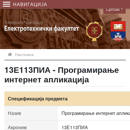
НАВИГАЦИЈА
Српски
Language
Насловна
13Е113ПИА - Програмирање
интернет апликација
Спецификација предмета
Назив
Програмирање интернет аплик
Акроним
13Е113ПИА