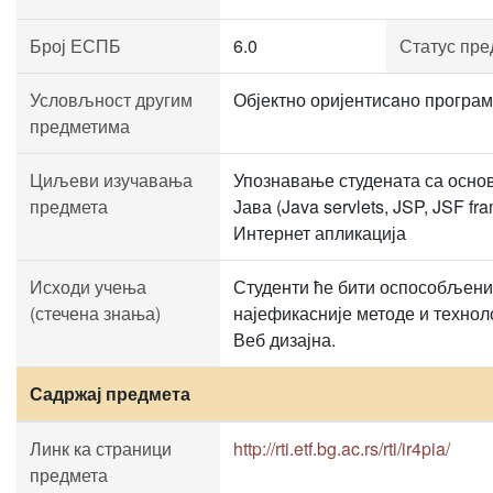
Број ЕСПБ
6.0
Статус пре
Условљност другим
Објектно оријентисaно програм
предметима
Циљеви изучавања
Упознавање студената са основ
предмета
Јава (Java servlets, JSP, JSF 
Интернет апликација
Исходи учења
Студенти ће бити оспособљени 
(стечена знања)
најефикасније методе и техноло
Веб дизајна.
Садржај предмета
Линк ка страници
http://rti.etf.bg.ac.rs/rti/ir4pia/
предмета