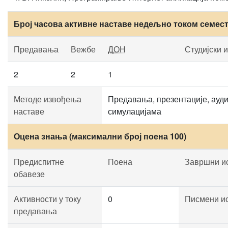
Број часова активне наставе недељно током семес
Предавања
Вежбе
ДОН
Студијски 
2
2
1
Методе извођења
Предавања, презентације, ауди
наставе
симулацијама
Оцена знања (максимални број поена 100)
Предиспитне
Поена
Завршни и
обавезе
Активности у току
0
Писмени и
предавања