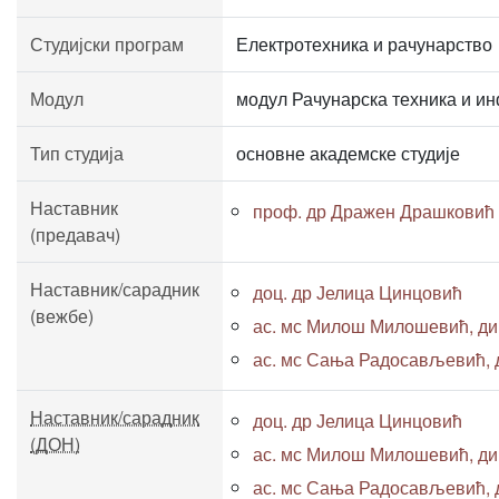
Студијски програм
Електротехника и рачунарство
Модул
модул Рачунарска техника и и
Тип студија
основне академске студије
Наставник
проф. др Дражен Драшковић
(предавач)
Наставник/сарадник
доц. др Јелица Цинцовић
(вежбе)
ас. мс Милош Милошевић, дипл
ас. мс Сања Радосављевић, ди
Наставник/сарадник
доц. др Јелица Цинцовић
(ДОН)
ас. мс Милош Милошевић, дипл
ас. мс Сања Радосављевић, ди