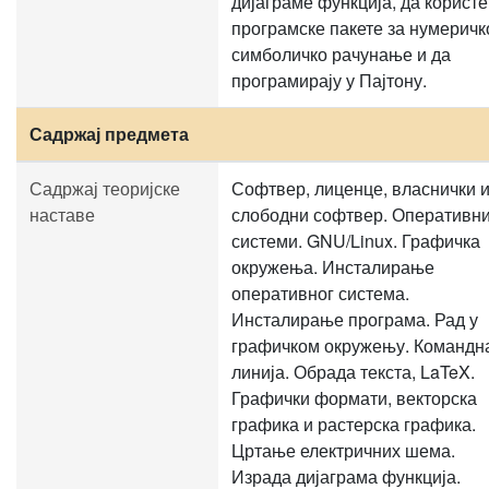
дијаграме функција, да користе
програмске пакете за нумеричк
симболичко рачунање и да
програмирају у Пајтону.
Садржај предмета
Садржај теоријске
Софтвер, лиценце, власнички 
наставе
слободни софтвер. Оперативн
системи. GNU/Linux. Графичка
окружења. Инсталирање
оперативног система.
Инсталирање програма. Рад у
графичком окружењу. Командн
линија. Обрада текста, LaTeX.
Графички формати, векторска
графика и растерска графика.
Цртање електричних шема.
Израда дијаграма функција.