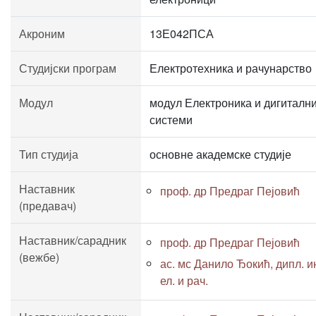
Акроним
13Е042ПСА
Студијски програм
Електротехника и рачунарство
Модул
модул Електроника и дигиталн
системи
Тип студија
основне академске студије
Наставник
проф. др Предраг Пејовић
(предавач)
Наставник/сарадник
проф. др Предраг Пејовић
(вежбе)
ас. мс Данило Ђокић, дипл. и
ел. и рач.