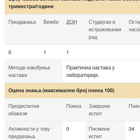
триместра/године
Предавања
Вежбе
ДОН
Студијски и
Оста
истраживачки
часо
рад
0
1
1
Методе извођења
Практична настава у
наставе
лабораторији.
Оцена знања (максимални број поена 100)
Предиспитне
Поена
Завршни
Пое
обавезе
испит
Активности у току
0
Писмени
34
предавања
испит