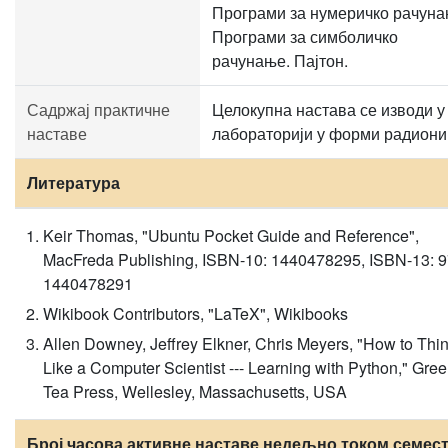
Програми за нумеричко рачуна
Програми за симболичко
рачунање. Пајтон.
Садржај практичне
Целокупна настава се изводи у
наставе
лабораторији у форми радиони
Литература
Keir Thomas, "Ubuntu Pocket Guide and Reference",
MacFreda Publishing, ISBN-10: 1440478295, ISBN-13: 9
1440478291
Wikibook Contributors, "LaTeX", Wikibooks
Allen Downey, Jeffrey Elkner, Chris Meyers, "How to Thi
Like a Computer Scientist --- Learning with Python," Gre
Tea Press, Wellesley, Massachusetts, USA
Број часова активне наставе недељно током семест