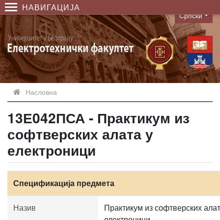
НАВИГАЦИЈА
Српски
Language
Насловна
13Е042ПСА - Практикум из
софтверских алата у
електроници
Спецификација предмета
Назив
Практикум из софтверских алат
електроници