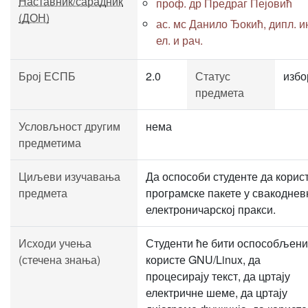
Наставник/сарадник
проф. др Предраг Пејовић
(ДОН)
ас. мс Данило Ђокић, дипл. и
ел. и рач.
Број ЕСПБ
2.0
Статус
избо
предмета
Условљност другим
нема
предметима
Циљеви изучавања
Да оспособи студенте да корис
предмета
програмске пакете у свакоднев
електроничарској пракси.
Исходи учења
Студенти ће бити оспособљени
(стечена знања)
користе GNU/Linux, да
процесирају текст, да цртају
електричне шеме, да цртају