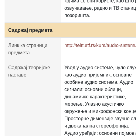
којима се они користе, као што 
озвучавање, радио и ТВ станиц
позоришта.
Садржај предмета
Линк ка страници
http://telit.etf.rs/kurs/audio-sistemi
предмета
Садржај теоријске
Увод у аудио системе, чуло слу
наставе
као аудио пријемник, основне
особине аудио система. Аудио
сигнали: основни облици,
динамичке карактеристике,
мерење. Улазно акустичко
окружење и микрофонски конце
Просторне димензије звучне с
и двоканална стереофонија.
Аудио уређаји: основни појмов