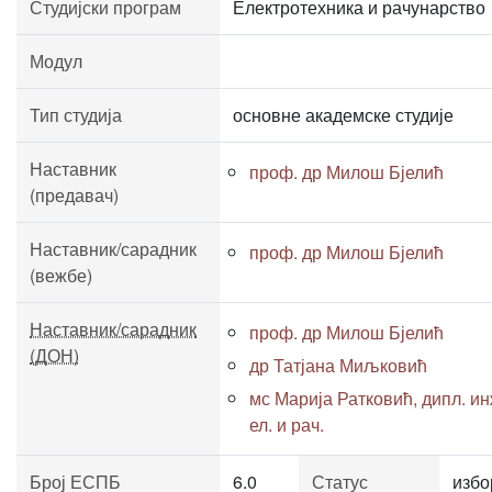
Студијски програм
Електротехника и рачунарство
Модул
Тип студија
основне академске студије
Наставник
проф. др Милош Бјелић
(предавач)
Наставник/сарадник
проф. др Милош Бјелић
(вежбе)
Наставник/сарадник
проф. др Милош Бјелић
(ДОН)
др Татјана Миљковић
мс Марија Ратковић, дипл. ин
ел. и рач.
Број ЕСПБ
6.0
Статус
избо