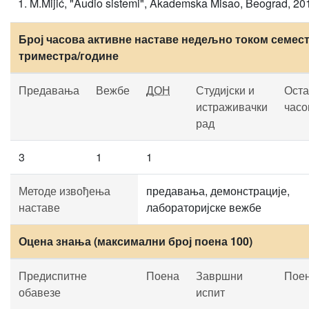
M.Mijić, "Audio sistemi", Akademska Misao, Beograd, 20
Број часова активне наставе недељно током семест
триместра/године
Предавања
Вежбе
ДОН
Студијски и
Оста
истраживачки
часо
рад
3
1
1
Методе извођења
предавања, демонстрације,
наставе
лабораторијске вежбе
Оцена знања (максимални број поена 100)
Предиспитне
Поена
Завршни
Пое
обавезе
испит