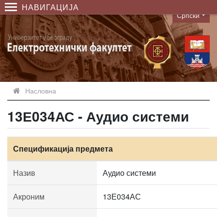
НАВИГАЦИЈА
Српски
Language
Насловна
13Е034АС - Аудио системи
Спецификација предмета
Назив
Аудио системи
Акроним
13Е034АС