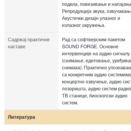
подела, повезивање и напајањ
Репродукција звука, озвучавањ
Акустички дизајн улазног и
излазног окружења.
Садржај практичне
Рад са софтверским пакетом
наставе
SOUND FORGE. Основне
интервенције на аудио сигналу
(снимање, едитовање, уређив
снимака). Практично упознава
са конкретним аудио системима
концертно озвучење, аудио сис
позоришта, аудио систем радио
ТВ станице, биоскопски аудио
систем.
Литература