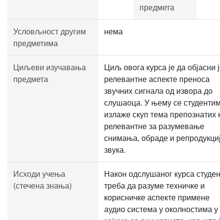
предмета
Условљност другим
нема
предметима
Циљеви изучавања
Циљ овога курса је да објасни 
предмета
релевантне аспекте преноса
звучних сигнала од извора до
слушаоца. У њему се студенти
излаже скуп тема препознатих 
релевантне за разумевање
снимања, обраде и репродукци
звука.
Исходи учења
Након одслушаног курса студен
(стечена знања)
треба да разуме техничке и
корисничке аспекте примене
аудио система у околностима у