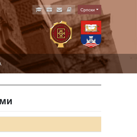
Српски
Language
А
еми