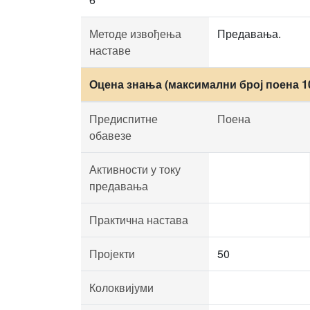
Методе извођења
Предавања.
наставе
Оцена знања (максимални број поена 1
Предиспитне
Поена
обавезе
Активности у току
предавања
Практична настава
Пројекти
50
Колоквијуми