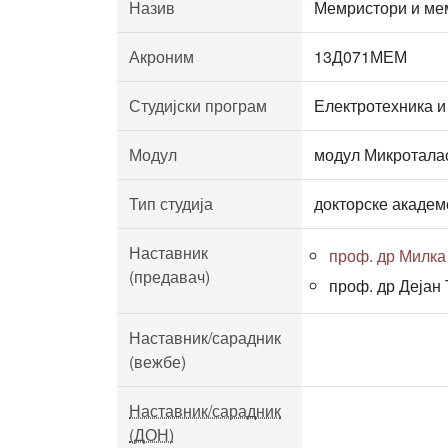
Назив
Мемристори и ме
Акроним
13Д071МЕМ
Студијски програм
Електротехника и
Модул
модул Микротала
Тип студија
докторске академ
Наставник
проф. др Милк
(предавач)
проф. др Дејан
Наставник/сарадник
(вежбе)
Наставник/сарадник
(ДОН)