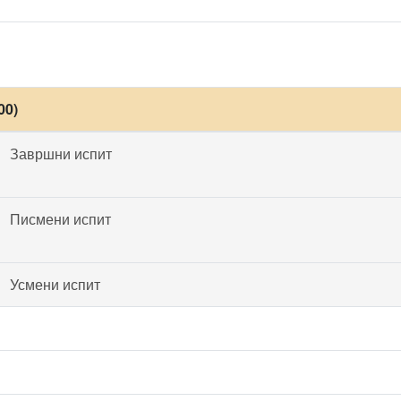
00)
Завршни испит
Писмени испит
Усмени испит