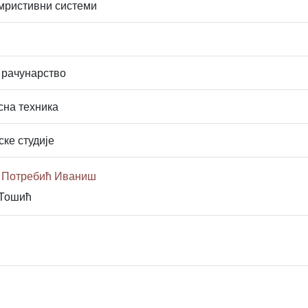
мристивни системи
 рачунарство
сна техника
ске студије
а Потребић Иваниш
 Тошић