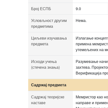
Број ЕСПБ
9.0
Условљност другим
Нема.
предметима
Циљеви изучавања
Излагање концепт
предмета
примена мемристо
утемељених на м
Исходи учења
Разумевање начи
(стечена знања)
захтева. Пројект
Верификација про
Садржај предмета
Садржај теоријске
Мемристор као но
наставе
направе и примен