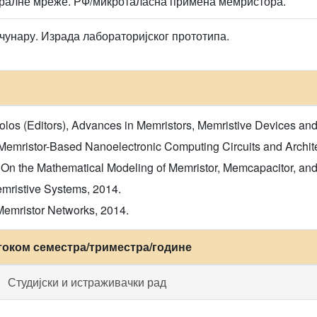
ралне мреже. РФ/микроталасна примена мемристора.
чунару. Израда лабораторијског прототипа.
los (Editors), Advances in Memristors, Memristive Devices and
 Memristor-Based Nanoelectronic Computing Circuits and Archite
 the Mathematical Modeling of Memristor, Memcapacitor, and
emristive Systems, 2014.
Memristor Networks, 2014.
током семестра/триместра/године
Студијски и истраживачки рад