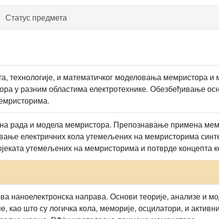
Статус предмета
а, технологије, и математичког моделовања мемристора 
ра у разним областима електротехнике. Обезбеђивање осн
емристорима.
на рада и модела мемристора. Препознавање примена мемр
овање електричних кола утемељених на мемристорима синт
јеката утемељених на мемристорима и потврде концепта к
ва наноелектронска направа. Основи теорије, анализе и 
е, као што су логичка кола, меморије, осцилатори, и актив