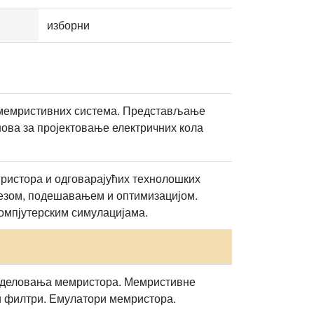
изборни
и мемристивних система. Представљање
ова за пројектовање електричних кола
истора и одговарајућих технолошких
езом, подешавањем и оптимизацијом.
омпјутерским симулацијама.
моделовања мемристора. Мемристивне
ни филтри. Емулатори мемристора.