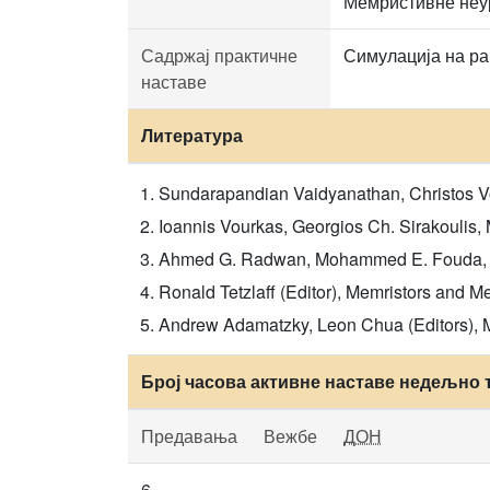
Мемристивне неу
Садржај практичне
Симулација на ра
наставе
Литература
Sundarapandian Vaidyanathan, Christos Vo
Ioannis Vourkas, Georgios Ch. Sirakoulis,
Ahmed G. Radwan, Mohammed E. Fouda, On
Ronald Tetzlaff (Editor), Memristors and M
Andrew Adamatzky, Leon Chua (Editors), 
Број часова активне наставе недељно 
Предавања
Вежбе
ДОН
6