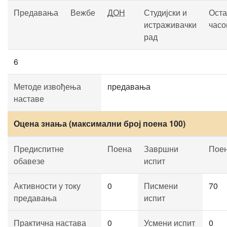
Предавања
Вежбе
ДОН
Студијски и
Оста
истраживачки
часо
рад
6
Методе извођења
предавања
наставе
Оцена знања (максимални број поена 100)
Предиспитне
Поена
Завршни
Пое
обавезе
испит
Активности у току
0
Писмени
70
предавања
испит
Практична настава
0
Усмени испит
0