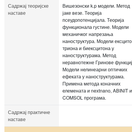
Садржај теоријске
Вишезонски k.p модели. Метод
наставе
јаке везе. Теорија
псеудопотенцијала. Теорија
функционала густине. Модели
механичког напрезања
наноструктура. Модели ексцито
триона и биексцитона у
наноструктурама. Mетод
неравнотежне Гринове функциј
Модели нелинеарни оптичких
ефеката у наноструктурама.
Примена метода коначних
елемената и nextnano, ABINIT и
COMSOL програма.
Садржај практичне
наставе