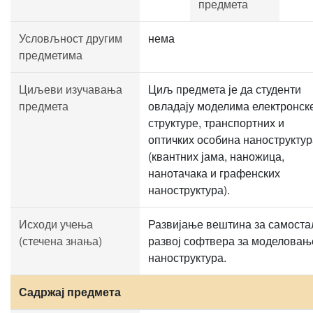
предмета
Условљност другим
нема
предметима
Циљеви изучавања
Циљ предмета је да студенти
предмета
овладају моделима електронск
структуре, транспортних и
оптичких особина наноструктур
(квантних јама, наножица,
нанотачака и графенских
наноструктура).
Исходи учења
Развијање вештина за самоста
(стечена знања)
развој софтвера за моделовањ
наноструктура.
Садржај предмета