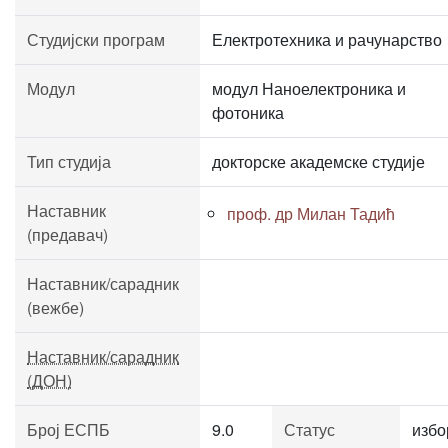
Студијски програм
Електротехника и рачунарство
Модул
модул Наноелектроника и
фотоника
Тип студија
докторске академске студије
Наставник
проф. др Милан Тадић
(предавач)
Наставник/сарадник
(вежбе)
Наставник/сарадник
(ДОН)
Број ЕСПБ
9.0
Статус
избо