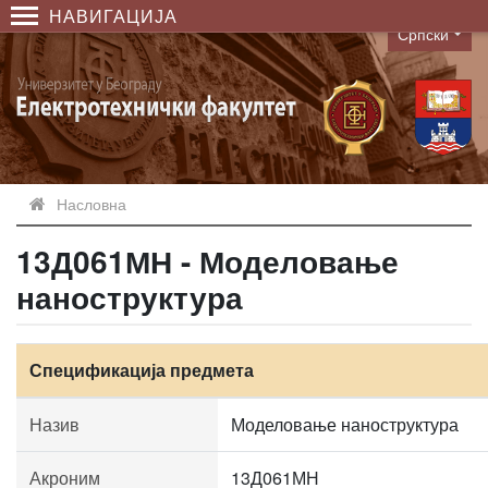
НАВИГАЦИЈА
Српски
Language
Насловна
13Д061МН - Моделовање
наноструктура
Спецификација предмета
Назив
Моделовање наноструктура
Акроним
13Д061МН