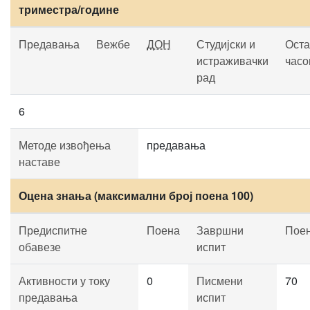
триместра/године
Предавања
Вежбе
ДОН
Студијски и
Оста
истраживачки
часо
рад
6
Методе извођења
предавања
наставе
Оцена знања (максимални број поена 100)
Предиспитне
Поена
Завршни
Пое
обавезе
испит
Активности у току
0
Писмени
70
предавања
испит