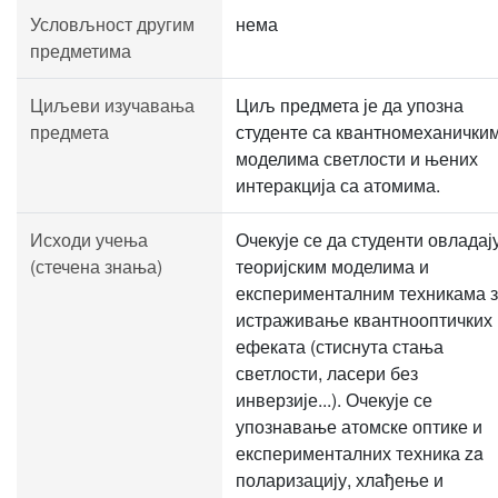
Условљност другим
нема
предметима
Циљеви изучавања
Циљ предмета је да упозна
предмета
студенте са квантномеханички
моделима светлости и њених
интеракција са атомима.
Исходи учења
Очекује се да студенти овладај
(стечена знања)
теоријским моделима и
експерименталним техникама 
истраживање квантнооптичких
ефеката (стиснута стања
светлости, ласери без
инверзије...). Очекује се
упознавање атомске оптике и
експерименталних техника za
поларизацију, хлађење и