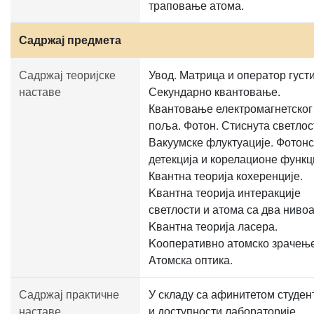
траповање атома.
Садржај предмета
Садржај теоријске
Увод. Матрица и оператор густ
наставе
Секундарно квантовање.
Квантовање електромагнетског
поља. Фотон. Стиснута светлос
Вакуумске флуктуације. Фотонс
детекција и корелационе функц
Квантна теорија кохеренције.
Kвантна теорија интеракције
светлости и атома са два нивоа
Kвантна теорија ласера.
Kооперативно атомско зрачење
Aтомска оптика.
Садржај практичне
У складу са афинитетом студен
наставе
и доступности лабораторије,