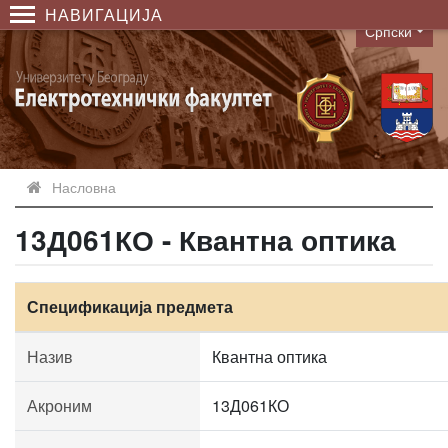
НАВИГАЦИЈА
Српски
Language
Насловна
13Д061КО - Квантна оптика
Спецификација предмета
Назив
Квантна оптика
Акроним
13Д061КО