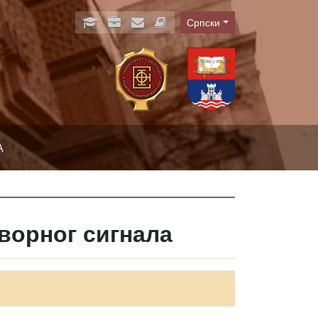
Српски
Language
А
ворног сигнала