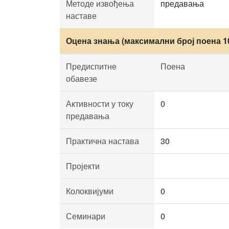
Методе извођења
предавања
наставе
Оцена знања (максимални број поена 1
Предиспитне
Поена
обавезе
Активности у току
0
предавања
Практична настава
30
Пројекти
Колоквијуми
0
Семинари
0