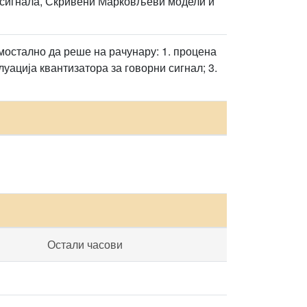
 сигнала, Скривени Марковљеви модели и
амостално да реше на рачунару: 1. процена
уација квантизатора за говорни сигнал; 3.
Остали часови