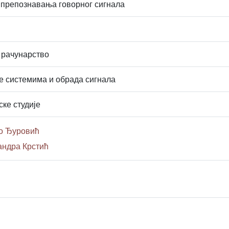
 препознавања говорног сигнала
 рачунарство
 системима и обрада сигнала
ске студије
о Ђуровић
андра Крстић