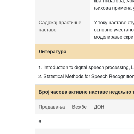
квантизатора, Хо
њихова примена 
Садржај практичне
У току наставе ст
наставе
основне учестанос
моделирање скри
Литература
Introduction to digital speech processing, 
Statistical Methods for Speech Recognition
Број часова активне наставе недељно 
Предавања
Вежбе
ДОН
6