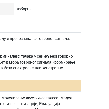
изборни
аду и препознавање говорног сигнала.
ерминалних тачака у снимљеној говорној
вантизатора говорног сигнала, формирање
на бази спектралне или кепстралне
а.
; Моделирање акустичког таласа, Модел
ехнике квантизације, Евалуација