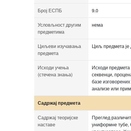
Број ЕСПБ
9.0
Условљност другим
нема
предметима
Циљеви изучавања
Циљ предмета је 
предмета
Исходи учења
Исходи предмета 
(стечена знања)
секвенци, процен
базе изговорених
анализе или при
Садржај предмета
Садржај теоријске
Преглед различит
наставе
униформне тубе, 