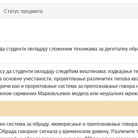
Статус предмета
да студенти овладају сложеним техникама за дигиталну обр
су да студенти овладају следећим вештинама: издвајање т
а основне учестаности, пројектовање различитих типова к
 речи као и пројектовање система за препознавање говора 
меном скривених Марковљевих модела или неуралних мреж
их система за обраду, меморисање и препознавање говора
Обрада говорног сигнала у временском домену, Различите т