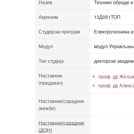
Назив
Технике обраде и
Акроним
13Д051ТОП
Студијски програм
Електротехника и
Модул
модул Управљање
Тип студија
докторске академ
Наставник
проф. др Жељк
(предавач)
проф. др Алекс
Наставник/сарадник
(вежбе)
Наставник/сарадник
(ДОН)