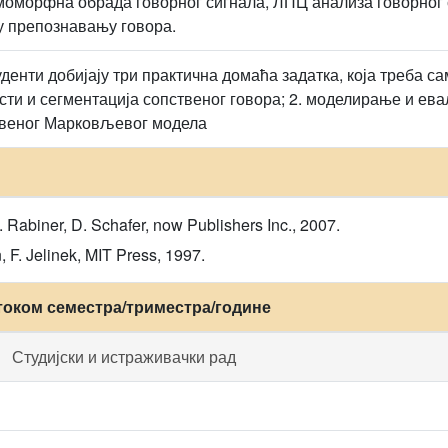
моморфна обрада говорног сигнала, ЛПЦ анализа говорног
у препознавању говора.
уденти добијају три практична домаћа задатка, која треба с
ти и сегментација сопственог говора; 2. моделирање и евал
веног Марковљевог модела
L. Rabiner, D. Schafer, now Publishers Inc., 2007.
, F. Jelinek, MIT Press, 1997.
током семестра/триместра/године
Студијски и истраживачки рад