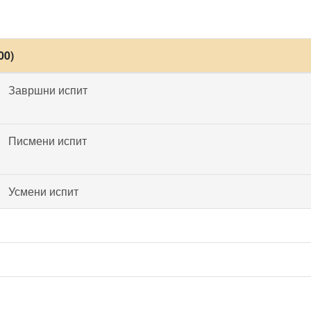
00)
Завршни испит
Писмени испит
Усмени испит