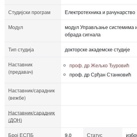
Студијски програм
Електротехника и рачунарство
Модул
модул Управљање системима 
обрада сигнала
Тип студија
докторске академске студије
Наставник
проф. др Жељко Ђуровић
(предавач)
проф. др Срђан Станковић
Наставник/сарадник
(вежбе)
Наставник/сарадник
(ДОН)
Број ЕСПБ
9.0
Статус
избо