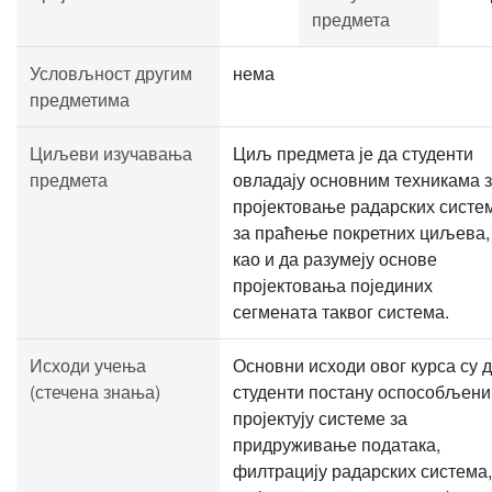
предмета
Условљност другим
нема
предметима
Циљеви изучавања
Циљ предмета је да студенти
предмета
овладају основним техникама 
пројектовање радарских систе
за праћење покретних циљева,
као и да разумеју основе
пројектовања појединих
сегмената таквог система.
Исходи учења
Основни исходи овог курса су 
(стечена знања)
студенти постану оспособљени
пројектују системе за
придруживање података,
филтрацију радарских система,