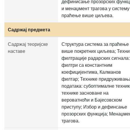
дефинисање прозорских функц
и менаџмент трагова у систему
праћење више циљева.
Садржај предмета
Садржај теоријске
Структура система за праћење
наставе
више покретних циљева; Техни
филтрације радарских сигнала:
филтри са константним
коефицијентима, Калманов
филтар; Технике придруживањ
података: субоптималне техник
технике засноване на
вероватноћи и Бајесовском
приступу; Избор и дефинсање
прозорских функција; Менаџме
трагова.