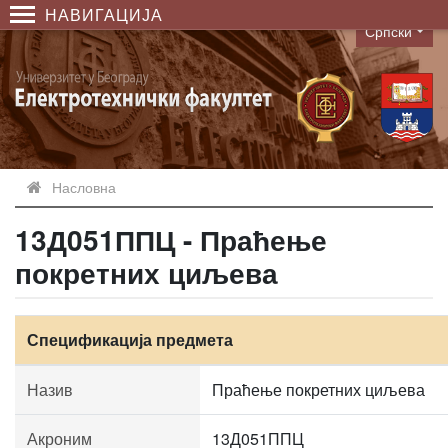
НАВИГАЦИЈА
Српски
Language
Насловна
13Д051ППЦ - Праћење
покретних циљева
Спецификација предмета
Назив
Праћење покретних циљева
Акроним
13Д051ППЦ