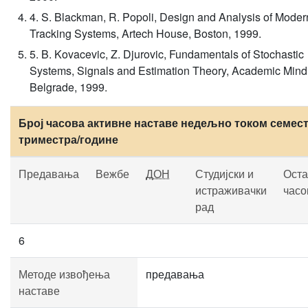
4. S. Blackman, R. Popoli, Design and Analysis of Moder
Tracking Systems, Artech House, Boston, 1999.
5. B. Kovacevic, Z. Djurovic, Fundamentals of Stochastic
Systems, Signals and Estimation Theory, Academic Mind
Belgrade, 1999.
Број часова активне наставе недељно током семест
триместра/године
Предавања
Вежбе
ДОН
Студијски и
Оста
истраживачки
часо
рад
6
Методе извођења
предавања
наставе