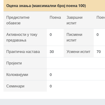
Оцена знања (максимални број поена 100)
Предиспитне
Поена
Завршни
Пое
обавезе
испит
Активности у току
0
Писмени
0
предавања
испит
Практична настава
30
Усмени испит
70
Пројекти
Колоквијуми
0
Семинари
0