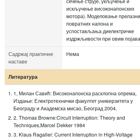
сечење струје, укључење и
искључење високонапонских
мотора). Моделовање прелазн
повратних напона и
успостављања диелектричке
издржљивости при овим појава
Садржај практичне
Нема
наставе
Литература
1, Милан Савић: Високонапонска расклопна опрема,
Издање: Електротехнички факултет универзитета у
Београду и Академска мисао, Београд 2004.
2. Thomas Browne:Circuit Interruption: Theory and
Techniques,Marcel Dekker 1984
3. Klaus Ragaller: Current Interruption in High-Voltage