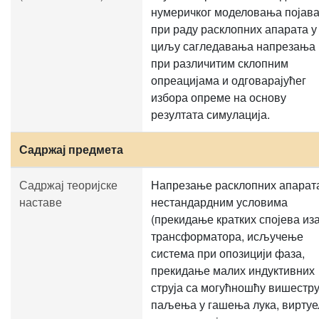
нумеричког моделовања појав
при раду расклопних апарата у
циљу сагледавања напрезања
при различитим склопним
опреацијама и одговарајућег
избора опреме на основу
резултата симулација.
Садржај предмета
Садржај теоријске
Напрезање расклопних апарат
наставе
нестандардним условима
(прекидање кратких спојева из
трансформатора, исључење
система при опозицији фаза,
прекидање малих индуктивних
струја са могућношћу вишестру
паљења у гашења лука, виртуе