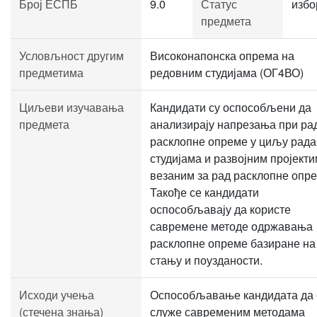
Број ЕСПБ
9.0
Статус
избо
предмета
Условљност другим
Високонапонска опрема на
предметима
редовним студијама (ОГ4ВО)
Циљеви изучавања
Кандидати су оспособљени да
предмета
анализирају напрезања при ра
расклопне опреме у циљу рада
студијама и развојним пројект
везаним за рад расклопне опре
Такође се кандидати
оспособљавају да користе
савремене методе одржавања
расклопне опреме базиране на
стању и поузданости.
Исходи учења
Оспособљавање кандидата да 
(стечена знања)
служе савременим методама