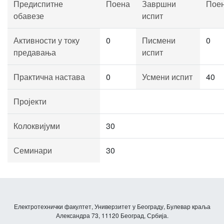
Предиспитне
Поена
Завршни
Пое
обавезе
испит
Активности у току
0
Писмени
0
предавања
испит
Практична настава
0
Усмени испит
40
Пројекти
Колоквијуми
30
Семинари
30
Електротехнички факултет, Универзитет у Београду, Булевар краља
Александра 73, 11120 Београд, Србија.