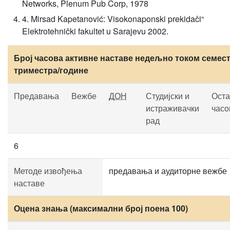
Networks, Plenum Pub Corp, 1978
4. Mirsad Kapetanović: Visokonaponski prekidači“
Elektrotehnički fakultet u Sarajevu 2002.
Број часова активне наставе недељно током семест
триместра/године
Предавања
Вежбе
ДОН
Студијски и
Оста
истраживачки
часо
рад
6
Методе извођења
предавања и аудиторне вежбе
наставе
Оцена знања (максимални број поена 100)