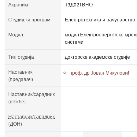
Акроним
13Д021ВНО
Студијски програм
Електротехника и рачунарство
Модул
модул Електроенергетске мреж
системи
Тип студија
докторске академске студије
Наставник
проф. др Јован Микуловић
(предавач)
Наставник/сарадник
(вежбе)
Наставник/сарадник
(ДОН)