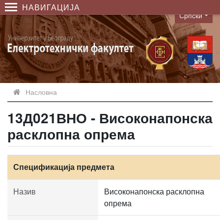
НАВИГАЦИЈА
Српски
Language
Насловна
13Д021ВНО - Високонапонска
расклопна опрема
Спецификација предмета
Назив
Високонапонска расклопна
опрема