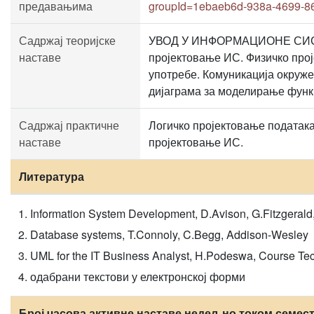
предавањима
groupId=1ebaeb6d-938a-4699-8
Садржај теоријске
УВОД У ИНФОРМАЦИОНЕ СИСТЕМ
наставе
пројектовање ИС. Физичко п
употребе. Комуникација окру
дијаграма за моделирање фун
Садржај практичне
Логичко пројектовање података
наставе
пројектовање ИС.
Литература
Information System Development, D.Avison, G.Fitzgerald
Database systems, T.Connoly, C.Begg, Addison-Wesley
UML for the IT Business Analyst, H.Podeswa, Course Te
одабрани текстови у електронској форми
Број часова активне наставе недељно током семес