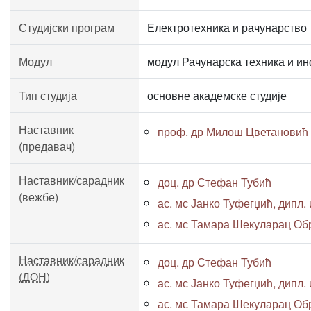
Студијски програм
Електротехника и рачунарство
Модул
модул Рачунарска техника и и
Тип студија
основне академске студије
Наставник
проф. др Милош Цветановић
(предавач)
Наставник/сарадник
доц. др Стефан Тубић
(вежбе)
ас. мс Јанко Туфегџић, дипл. и
ас. мс Тамара Шекуларац Обра
Наставник/сарадник
доц. др Стефан Тубић
(ДОН)
ас. мс Јанко Туфегџић, дипл. и
ас. мс Тамара Шекуларац Обра