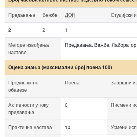
Предавања
Вежбе
ДОН
Студијски 
2
2
1
Методе извођења
Предавања. Вежбе. Лаборатори
наставе
Оцена знања (максимални број поена 100)
Предиспитне
Поена
Завршни и
обавезе
Активности у току
0
Писмени и
предавања
Практична настава
10
Усмени исп