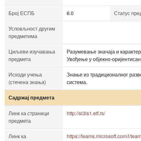
Број ЕСПБ
6.0
Статус пре
Условљност другим
предметима
Циљеви изучавања
Разумевање значаја и каракте
предмета
Увођење у објекно-оријентиса
Исходи учења
Знање из традиционалног разв
(стечена знања)
система.
Садржај предмета
Линк ка страници
http://si3is1.etf.rs/
предмета
Линк ка
https://teams.microsoft.com/