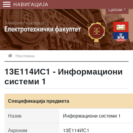
НАВИГАЦИЈА
Српски
Language
Насловна
13Е114ИС1 - Информациони
системи 1
Спецификација предмета
Назив
Информациони системи 1
Акроним
13Е114ИС1