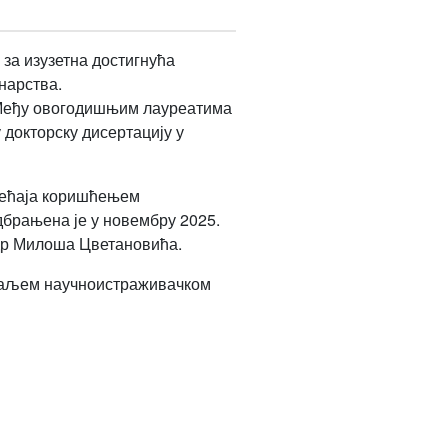
 за изузетна достигнућа
нарства.
у. Међу овогодишњим лауреатима
 докторску дисертацију у
мећаја коришћењем
брањена је у новембру 2025.
 др Милоша Цветановића.
 даљем научноистраживачком