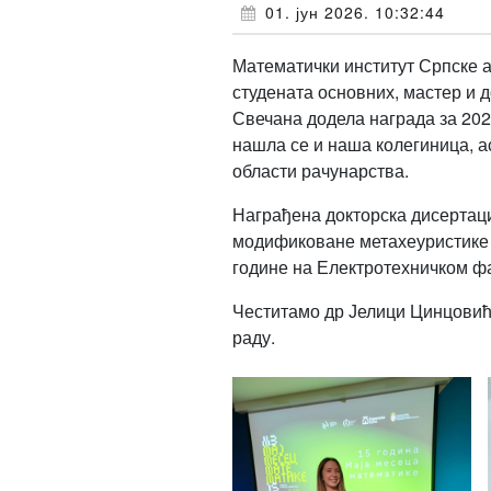
01. јун 2026. 10:32:44
Математички институт Српске а
студената основних, мастер и д
Свечана додела награда за 202
нашла се и наша колегиница, а
области рачунарства.
Награђена докторска дисертац
модификоване метахеуристике 
године на Електротехничком ф
Честитамо др Јелици Цинцовић
раду.