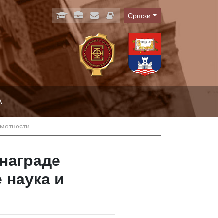
Српски
Language
А
уметности
награде
 наука и