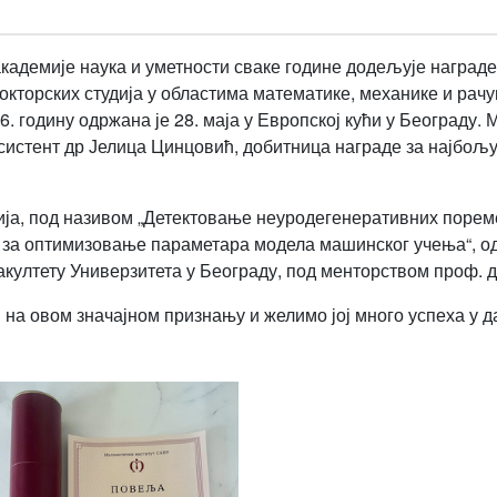
кадемије наука и уметности сваке године додељује награде
окторских студија у областима математике, механике и рачу
6. годину одржана је 28. маја у Европској кући у Београд
систент др Јелица Цинцовић, добитница награде за најбољу
ија, под називом „Детектовање неуродегенеративних поре
за оптимизовање параметара модела машинског учења“, од
акултету Универзитета у Београду, под менторством проф.
 на овом значајном признању и желимо јој много успеха у