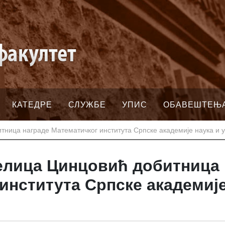
КАТЕДРЕ
СЛУЖБЕ
УПИС
ОБАВЕШТЕЊ
тница награде Математичког института Српске академије наука и 
елица Цинцовић добитница 
института Српске академије