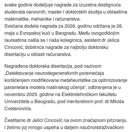
svake godine dodeljuje nagrade za izuzetna dostignuća
studenata osnovnih, master i doktorskih studija u oblastima
matematike, mehanike i računarstva.
Svečana dodela nagrada za 2026. godinu održana je 28.
maja u Evropskoj kući u Beogradu. Među ovogodišnjim
laureatima našla se i naša koleginica, asistent dr Jelica
Cincović, dobitnica nagrade za najbolju doktorsku
disertaciju u oblasti računarstva.
Nagrađena doktorska disertacija, pod nazivom
„Detektovanje neurodegenerativnih poremećaja
korišćenjem modifikovane metaheuristike za optimizovanje
parametara modela mašinskog učenja“, odbranjena je u
novembru 2025. godine na Elektrotehničkom fakultetu
Univerziteta u Beogradu, pod mentorstvom prof. dr Miloša
Cvetanovića.
Čestitamo dr Jelici Cincović na ovom značajnom priznanju
i želimo joj mnogo uspeha u daljem naučnoistraživačkom